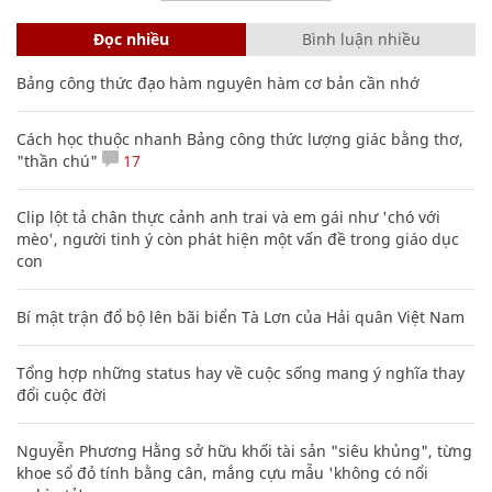
Đọc nhiều
Bình luận nhiều
Bảng công thức đạo hàm nguyên hàm cơ bản cần nhớ
Cách học thuộc nhanh Bảng công thức lượng giác bằng thơ,
"thần chú"
17
Clip lột tả chân thực cảnh anh trai và em gái như 'chó với
mèo', người tinh ý còn phát hiện một vấn đề trong giáo dục
con
Bí mật trận đổ bộ lên bãi biển Tà Lơn của Hải quân Việt Nam
Tổng hợp những status hay về cuộc sống mang ý nghĩa thay
đổi cuộc đời
Nguyễn Phương Hằng sở hữu khối tài sản "siêu khủng", từng
khoe sổ đỏ tính bằng cân, mắng cựu mẫu 'không có nổi