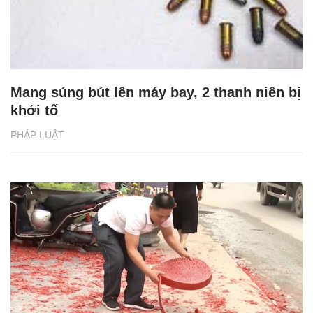
Mang súng bút lên máy bay, 2 thanh niên bị
khởi tố
PHÁP LUẬT