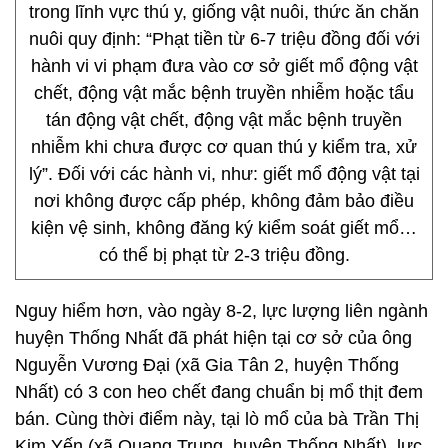
trong lĩnh vực thú y, giống vật nuôi, thức ăn chăn
nuôi quy định: “Phạt tiền từ 6-7 triệu đồng đối với
hành vi vi phạm đưa vào cơ sở giết mổ động vật
chết, động vật mắc bệnh truyền nhiễm hoặc tẩu
tán động vật chết, động vật mắc bệnh truyền
nhiễm khi chưa được cơ quan thú y kiểm tra, xử
lý”. Đối với các hành vi, như: giết mổ động vật tại
nơi không được cấp phép, không đảm bảo điều
kiện vệ sinh, không đăng ký kiểm soát giết mổ…
có thể bị phạt từ 2-3 triệu đồng.
Nguy hiểm hơn, vào ngày 8-2, lực lượng liên ngành
huyện Thống Nhất đã phát hiện tại cơ sở của ông
Nguyễn Vương Đại (xã Gia Tân 2, huyện Thống
Nhất) có 3 con heo chết đang chuẩn bị mổ thịt đem
bán. Cùng thời điểm này, tại lò mổ của bà Trần Thị
Kim Yến (xã Quang Trung, huyện Thống Nhất), lực