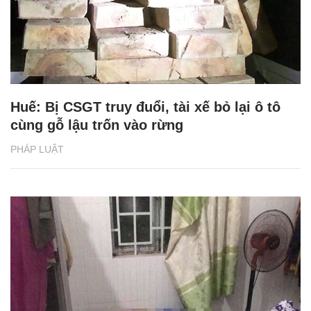
Huế: Bị CSGT truy đuổi, tài xế bỏ lại ô tô
cùng gỗ lậu trốn vào rừng
PHÁP LUẬT