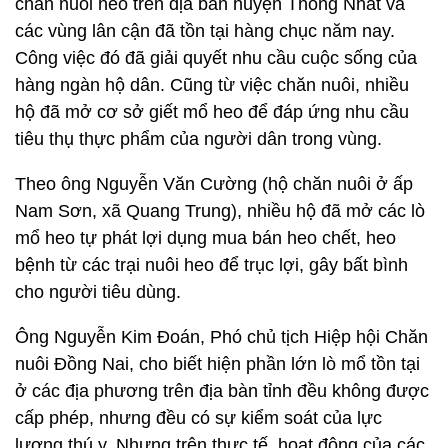
chăn nuôi heo trên địa bàn huyện Thống Nhất và
các vùng lân cận đã tồn tại hàng chục năm nay.
Công việc đó đã giải quyết nhu cầu cuộc sống của
hàng ngàn hộ dân. Cũng từ việc chăn nuôi, nhiều
hộ đã mở cơ sở giết mổ heo để đáp ứng nhu cầu
tiêu thụ thực phẩm của người dân trong vùng.
Theo ông Nguyễn Văn Cường (hộ chăn nuôi ở ấp
Nam Sơn, xã Quang Trung), nhiều hộ đã mở các lò
mổ heo tự phát lợi dụng mua bán heo chết, heo
bệnh từ các trại nuôi heo để trục lợi, gây bất bình
cho người tiêu dùng.
Ông Nguyễn Kim Đoán, Phó chủ tịch Hiệp hội Chăn
nuôi Đồng Nai, cho biết hiện phần lớn lò mổ tồn tại
ở các địa phương trên địa bàn tỉnh đều không được
cấp phép, nhưng đều có sự kiểm soát của lực
lượng thú y. Nhưng trên thực tế, hoạt động của các