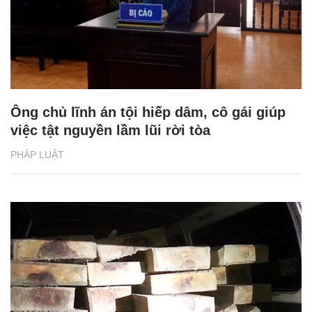
Ông chủ lĩnh án tội hiếp dâm, cô gái giúp
việc tật nguyền lầm lũi rời tòa
PHÁP LUẬT