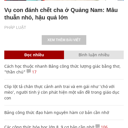
Vụ con đánh chết cha ở Quảng Nam: Mâu
thuẫn nhỏ, hậu quả lớn
PHÁP LUẬT
XEM THÊM BÀI VIẾT
Đọc nhiều
Bình luận nhiều
Cách học thuộc nhanh Bảng công thức lượng giác bằng thơ,
"thần chú"
17
Clip lột tả chân thực cảnh anh trai và em gái như 'chó với
mèo', người tinh ý còn phát hiện một vấn đề trong giáo dục
con
Bảng công thức đạo hàm nguyên hàm cơ bản cần nhớ
Các công thức hóa học lớp 8, 9 cơ bản cần nhớ
106