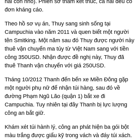
hai con nhỏ). Phiên sơ thẩm kết thúc, cả hai đều có
đơn kháng cáo.
Theo hồ sơ vụ án, Thuy sang sinh sống tại
Campuchia vào năm 2011 và quen biết một người
tên Smitking. Một năm sau đó Thuy được người này
thuê vận chuyển ma túy từ Việt Nam sang với tiền
công 350USD. Nhận được đề nghị này, Thuy đã
thuê Thanh vận chuyển với giá 250USD.
Tháng 10/2012 Thanh đến bến xe Miền Đông gặp
một người phụ nữ để nhận túi hàng, sau đó về
đường Phạm Ngũ Lão (quận 1) bắt xe đi
Campuchia. Tuy nhiên tại đây Thanh bị lực lượng
công an bắt giữ.
Khám xét túi hành lý, công an phát hiện ba gói bột
màu trắng được giấu kỹ trong vách và đáy túi xách.