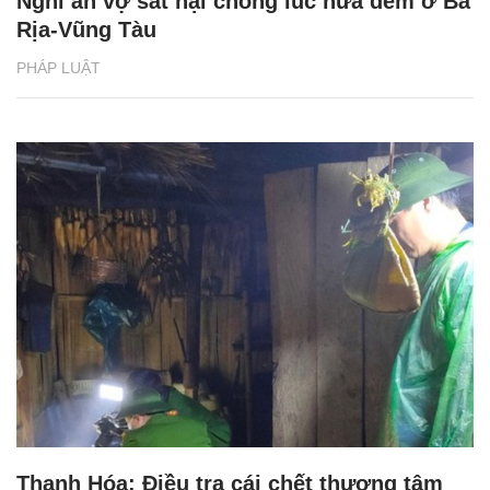
Nghi án vợ sát hại chồng lúc nửa đêm ở Bà
Rịa-Vũng Tàu
PHÁP LUẬT
Thanh Hóa: Điều tra cái chết thương tâm