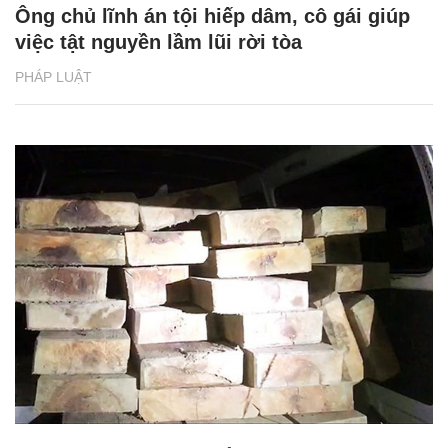
Ông chủ lĩnh án tội hiếp dâm, cô gái giúp
việc tật nguyền lầm lũi rời tòa
PHÁP LUẬT