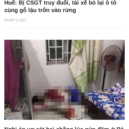
Huế: Bị CSGT truy đuổi, tài xế bỏ lại ô tô
cùng gỗ lậu trốn vào rừng
PHÁP LUẬT