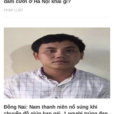
đám cưới ở Hà Nội khai gì?
PHÁP LUẬT
Đồng Nai: Nam thanh niên nổ súng khi
chuyển đồ giúp bạn gái, 1 người trúng đạn