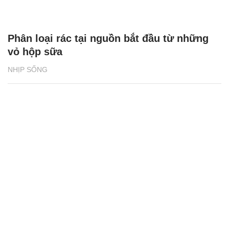
Phân loại rác tại nguồn bắt đầu từ những
vỏ hộp sữa
NHỊP SỐNG