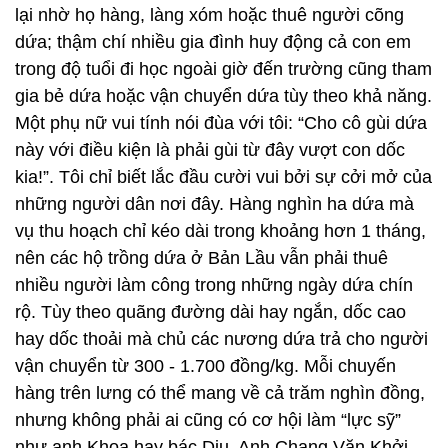
lại nhờ họ hàng, làng xóm hoặc thuê người cõng
dứa; thậm chí nhiều gia đình huy động cả con em
trong độ tuổi đi học ngoài giờ đến trường cũng tham
gia bẻ dứa hoặc vận chuyển dứa tùy theo khả năng.
Một phụ nữ vui tính nói đùa với tôi: “Cho cô gùi dứa
này với điều kiện là phải gùi từ đây vượt con dốc
kia!”. Tôi chỉ biết lắc đầu cười vui bởi sự cởi mở của
những người dân nơi đây. Hàng nghìn ha dứa mà
vụ thu hoạch chỉ kéo dài trong khoảng hơn 1 tháng,
nên các hộ trồng dứa ở Bản Lầu vẫn phải thuê
nhiều người làm công trong những ngày dứa chín
rộ. Tùy theo quãng đường dài hay ngắn, dốc cao
hay dốc thoải mà chủ các nương dứa trả cho người
vận chuyển từ 300 - 1.700 đồng/kg. Mỗi chuyến
hàng trên lưng có thể mang về cả trăm nghìn đồng,
nhưng không phải ai cũng có cơ hội làm “lực sỹ”
như anh Khoa hay bác Diu. Anh Chang Văn Khởi,