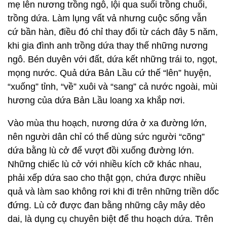
mẹ lên nương trồng ngô, lội qua suối trồng chuối,
trồng dứa. Làm lụng vất vả nhưng cuộc sống vẫn
cứ bần hàn, điều đó chỉ thay đổi từ cách đây 5 năm,
khi gia đình anh trồng dứa thay thế những nương
ngô. Bén duyên với đất, dứa kết những trái to, ngọt,
mọng nước. Quả dứa Bản Lầu cứ thế “lên” huyện,
“xuống” tỉnh, “về” xuôi và “sang” cả nước ngoài, mùi
hương của dứa Bản Lầu loang xa khắp nơi.
Vào mùa thu hoạch, nương dứa ở xa đường lớn,
nên người dân chỉ có thể dùng sức người “cõng”
dứa bằng lù cở để vượt đồi xuống đường lớn.
Những chiếc lù cở với nhiều kích cỡ khác nhau,
phải xếp dứa sao cho thật gọn, chứa được nhiều
quả và làm sao không rơi khi đi trên những triền dốc
đứng. Lù cở được đan bằng những cây mây dẻo
dai, là dụng cụ chuyên biệt để thu hoạch dứa. Trên