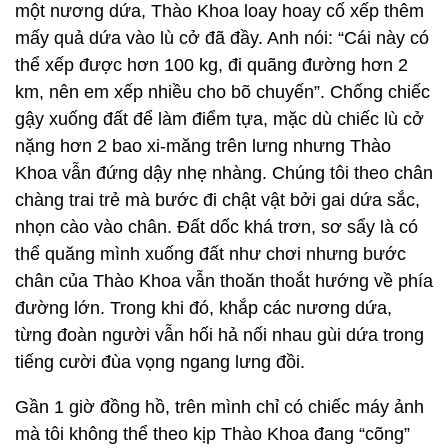
một nương dứa, Thào Khoa loay hoay cố xếp thêm
mấy quả dứa vào lù cở đã đầy. Anh nói: “Cái này có
thể xếp được hơn 100 kg, đi quãng đường hơn 2
km, nên em xếp nhiều cho bõ chuyến”. Chống chiếc
gậy xuống đất để làm điểm tựa, mặc dù chiếc lù cở
nặng hơn 2 bao xi-măng trên lưng nhưng Thào
Khoa vẫn đứng dậy nhẹ nhàng. Chúng tôi theo chân
chàng trai trẻ mà bước đi chật vật bởi gai dứa sắc,
nhọn cào vào chân. Đất dốc khá trơn, sơ sẩy là có
thể quăng mình xuống đất như chơi nhưng bước
chân của Thào Khoa vẫn thoăn thoắt hướng về phía
đường lớn. Trong khi đó, khắp các nương dứa,
từng đoàn người vẫn hối hả nối nhau gùi dứa trong
tiếng cười đùa vọng ngang lưng đồi.
Gần 1 giờ đồng hồ, trên mình chỉ có chiếc máy ảnh
mà tôi không thể theo kịp Thào Khoa đang “cõng”