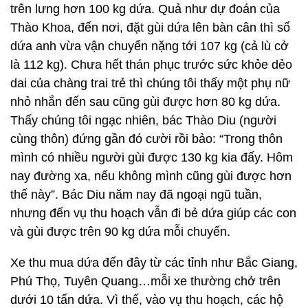
trên lưng hơn 100 kg dứa. Quả như dự đoán của
Thào Khoa, đến nơi, đặt gùi dứa lên bàn cân thì số
dứa anh vừa vận chuyển nặng tới 107 kg (cả lù cở
là 112 kg). Chưa hết thán phục trước sức khỏe dẻo
dai của chàng trai trẻ thì chúng tôi thấy một phụ nữ
nhỏ nhắn đến sau cũng gùi được hơn 80 kg dứa.
Thấy chúng tôi ngạc nhiên, bác Thào Diu (người
cùng thôn) đứng gần đó cười rồi bảo: “Trong thôn
mình có nhiều người gùi được 130 kg kia đấy. Hôm
nay đường xa, nếu không mình cũng gùi được hơn
thế này”. Bác Diu năm nay đã ngoại ngũ tuần,
nhưng đến vụ thu hoạch vẫn đi bẻ dứa giúp các con
và gùi được trên 90 kg dứa mỗi chuyến.
Xe thu mua dứa đến đây từ các tỉnh như Bắc Giang,
Phú Thọ, Tuyên Quang…mỗi xe thường chở trên
dưới 10 tấn dứa. Vì thế, vào vụ thu hoạch, các hộ