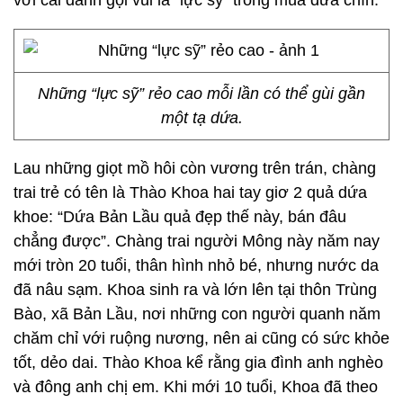
với cái danh gọi vui là “lực sỹ” trong mùa dứa chín.
Những “lực sỹ” rẻo cao mỗi lần có thể gùi gần
một tạ dứa.
Lau những giọt mồ hôi còn vương trên trán, chàng
trai trẻ có tên là Thào Khoa hai tay giơ 2 quả dứa
khoe: “Dứa Bản Lầu quả đẹp thế này, bán đâu
chẳng được”. Chàng trai người Mông này năm nay
mới tròn 20 tuổi, thân hình nhỏ bé, nhưng nước da
đã nâu sạm. Khoa sinh ra và lớn lên tại thôn Trùng
Bào, xã Bản Lầu, nơi những con người quanh năm
chăm chỉ với ruộng nương, nên ai cũng có sức khỏe
tốt, dẻo dai. Thào Khoa kể rằng gia đình anh nghèo
và đông anh chị em. Khi mới 10 tuổi, Khoa đã theo