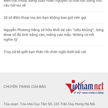
Mẹo học thuộc Bảng tuần hoàn nguyên tố hóa học bằng thơ,
câu nói vui vẻ
20 số điện thoại ma ám bạn không bao giờ nên gọi
Nguyễn Phương Hằng sở hữu khối tài sản "siêu khủng", từng
khoe sổ đỏ tính bằng cân, mắng cựu mẫu 'không có nổi
nghìn tỷ'
Truy nã kẻ giết bạn thân rồi chôn ngồi dưới bãi cát
CHUYÊN TRANG CỦA BÁO
Tòa soạn: Tòa nhà Cục Tần Số, 115 Trần Duy Hưng Hà Nội