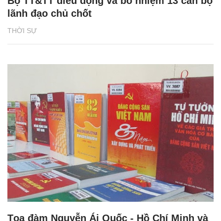
Bộ TT&TT điều động và bổ nhiệm 13 cán bộ
lãnh đạo chủ chốt
THỜI SỰ
Tọa đàm Nguyễn Ái Quốc - Hồ Chí Minh và