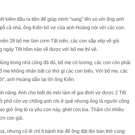
t kiếm đâu ra tiền để giúp mình “sang” lên so với ông anh
giỗ cả nhà, ông Kiên bố vợ của anh Hoàng nói với các con.
, nên 28 bố mẹ làm cơm Tất niên, các con sắp xếp về gói
g ngày Tết hôm nào về được với bố mẹ thì về.
dùng trong nhà cũng đã đủ, bố mẹ có lương, các con còn phải
bố mẹ không nhận bất cứ thứ gì các con biếu. Với bố mẹ, các
i”, anh Hoàng dẫn lại lời ông Kiên.
h nặng. Anh cho biết dù mới làm rể gia đình vợ được 2 Tết
 ở phố còn vợ chồng anh chị ở quê nhưng ông là người công
o giờ ông tỏ ra yêu con này, ghét con kia. Thậm chí nhiều
ơn con gái.
à, nhưng có lẽ chỉ ít bánh trái để ông đặt lên bàn thờ cúng