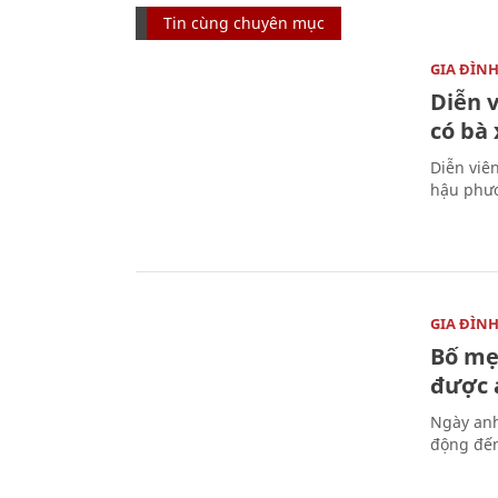
Tin cùng chuyên mục
GIA ĐÌN
Diễn 
có bà
Diễn viê
hậu phươ
GIA ĐÌN
Bố mẹ
được a
Ngày anh
động đến