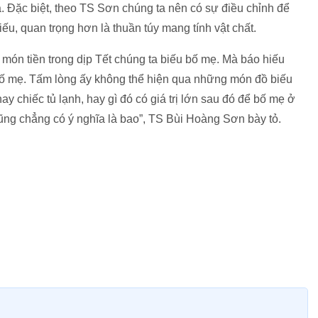
ua. Đặc biệt, theo TS Sơn chúng ta nên có sự điều chỉnh để
ếu, quan trọng hơn là thuần túy mang tính vật chất.
, món tiền trong dịp Tết chúng ta biếu bố mẹ. Mà báo hiếu
 bố mẹ. Tấm lòng ấy không thể hiện qua những món đồ biếu
 hay chiếc tủ lạnh, hay gì đó có giá trị lớn sau đó để bố mẹ ở
cũng chẳng có ý nghĩa là bao”, TS Bùi Hoàng Sơn bày tỏ.