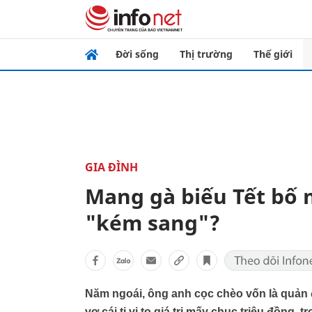
Đời sống
Thị trường
Thế giới
GIA ĐÌNH
Mang gà biếu Tết bố 
"kém sang"?
Năm ngoái, ông anh cọc chèo vốn là quản 
vợ cái ti vi to giá trị mấy chục triệu đồng,