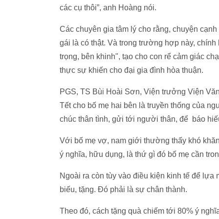
các cụ thôi”, anh Hoàng nói.
Các chuyên gia tâm lý cho rằng, chuyện cạnh 
gái là có thật. Và trong trường hợp này, chín
trọng, bên khinh", tạo cho con rể cảm giác c
thực sự khiến cho đại gia đình hòa thuận.
PGS, TS Bùi Hoài Sơn, Viện trưởng Viện Văn 
Tết cho bố mẹ hai bên là truyền thống của ng
chúc thân tình, gửi tới người thân, để báo hiế
Với bố mẹ vợ, nam giới thường thấy khó khăn
ý nghĩa, hữu dụng, là thứ gì đó bố mẹ cần tron
Ngoài ra còn tùy vào điều kiện kinh tế để lự
biếu, tặng. Đó phải là sự chân thành.
Theo đó, cách tặng quà chiếm tới 80% ý nghĩ