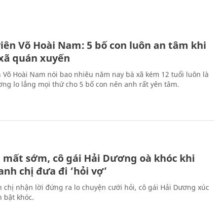
H
viên Võ Hoài Nam: 5 bố con luôn an tâm khi
 xã quán xuyến
n Võ Hoài Nam nói bao nhiêu năm nay bà xã kém 12 tuổi luôn là
ng lo lắng mọi thứ cho 5 bố con nên anh rất yên tâm.
H
 mất sớm, cô gái Hải Dương oà khóc khi
nh chị đưa đi ‘hỏi vợ’
 chị nhận lời đứng ra lo chuyện cưới hỏi, cô gái Hải Dương xúc
 bật khóc.