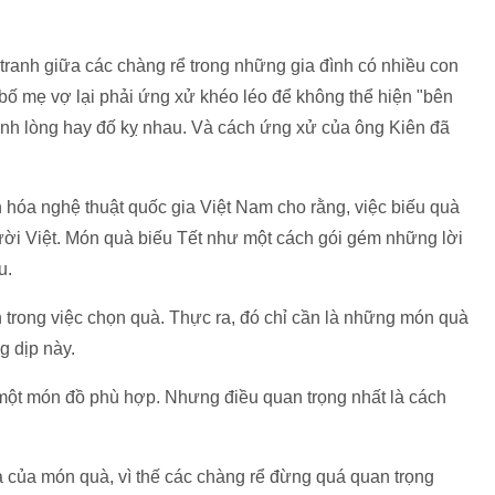
tranh giữa các chàng rể trong những gia đình có nhiều con
h bố mẹ vợ lại phải ứng xử khéo léo để không thể hiện "bên
hạnh lòng hay đố kỵ nhau. Và cách ứng xử của ông Kiên đã
hóa nghệ thuật quốc gia Việt Nam cho rằng, việc biếu quà
ười Việt. Món quà biếu Tết như một cách gói gém những lời
u.
 trong việc chọn quà. Thực ra, đó chỉ cần là những món quà
g dịp này.
a một món đồ phù hợp. Nhưng điều quan trọng nhất là cách
a của món quà, vì thế các chàng rể đừng quá quan trọng