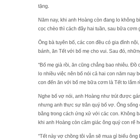
tặng.
Năm nay, khi anh Hoàng còn đang lo không biế
cọc chèo thì cách đây hai tuần, sau bữa cơm 
Ông bà tuyên bố, các con đều có gia đình nội
bánh, ăn Tết với bố mẹ cho vui. Sau đó, nhữn
“Bố mẹ già rồi, ăn cũng chẳng bao nhiêu. Đồ 
lo nhiều việc nên bố nói cả hai con năm nay 
con đến ăn với bố mẹ bữa cơm là Tết to lắm rồ
Nghe bố vợ nói, anh Hoàng như trút được gán
nhưng anh thực sự trân quý bố vợ. Ông sống
bằng trong cách ứng xử với các con. Không ba
khi anh Hoàng còn cảm giác ông quý con rể h
“Tết này vợ chồng tôi vẫn sẽ mua gì biếu ông b