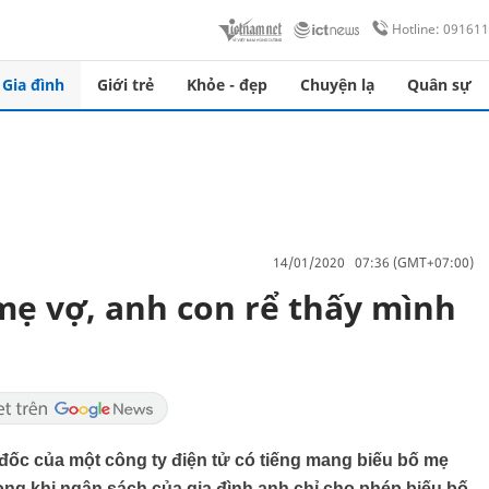
Hotline: 09161
Gia đình
Giới trẻ
Khỏe - đẹp
Chuyện lạ
Quân sự
14/01/2020 07:36 (GMT+07:00)
mẹ vợ, anh con rể thấy mình
đốc của một công ty điện tử có tiếng mang biếu bố mẹ
 trong khi ngân sách của gia đình anh chỉ cho phép biếu bố