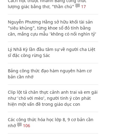
Cách học thuộc nhanh Bảng công thức
lượng giác bằng thơ, "thần chú"
17
Nguyễn Phương Hằng sở hữu khối tài sản
"siêu khủng", từng khoe sổ đỏ tính bằng
cân, mắng cựu mẫu 'không có nổi nghìn tỷ'
Lý Nhã Kỳ lần đầu tâm sự về người cha Liệt
sĩ đặc công rừng Sác
Bảng công thức đạo hàm nguyên hàm cơ
bản cần nhớ
Clip lột tả chân thực cảnh anh trai và em gái
như 'chó với mèo', người tinh ý còn phát
hiện một vấn đề trong giáo dục con
Các công thức hóa học lớp 8, 9 cơ bản cần
nhớ
106