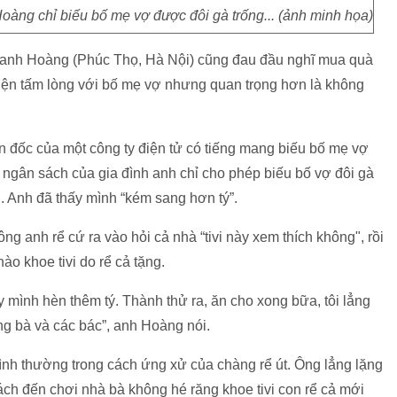
 Hoàng chỉ biếu bố mẹ vợ được đôi gà trống... (ảnh minh họa)
o anh Hoàng (Phúc Thọ, Hà Nội) cũng đau đầu nghĩ mua quà
iện tấm lòng với bố mẹ vợ nhưng quan trọng hơn là không
n đốc của một công ty điện tử có tiếng mang biếu bố mẹ vợ
 khi ngân sách của gia đình anh chỉ cho phép biếu bố vợ đôi gà
n. Anh đã thấy mình “kém sang hơn tý”.
ng anh rể cứ ra vào hỏi cả nhà “tivi này xem thích không", rồi
o khoe tivi do rể cả tặng.
y mình hèn thêm tý. Thành thử ra, ăn cho xong bữa, tôi lẳng
ng bà và các bác”, anh Hoàng nói.
ình thường trong cách ứng xử của chàng rể út. Ông lẳng lặng
ách đến chơi nhà bà không hé răng khoe tivi con rể cả mới