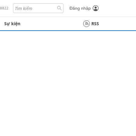
18822
Đăng nhập
Sự kiện
RSS