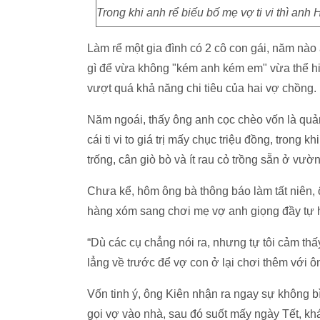
Trong khi anh rể biếu bố mẹ vợ ti vi thì anh
Làm rể một gia đình có 2 cô con gái, năm nà
gì để vừa không "kém anh kém em" vừa thể h
vượt quá khả năng chi tiêu của hai vợ chồng.
Năm ngoái, thấy ông anh cọc chèo vốn là quả
cái ti vi to giá trị mấy chục triệu đồng, trong
trống, cân giò bò và ít rau cỏ trồng sẵn ở vườ
Chưa kể, hôm ông bà thông báo làm tất niên, ô
hàng xóm sang chơi mẹ vợ anh giọng đầy tự hà
“Dù các cụ chẳng nói ra, nhưng tự tôi cảm thấ
lẳng về trước để vợ con ở lại chơi thêm với ô
Vốn tinh ý, ông Kiên nhận ra ngay sự không b
gọi vợ vào nhà, sau đó suốt mấy ngày Tết, kh