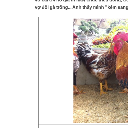
vợ đôi gà trống... Anh thấy mình "kém sang