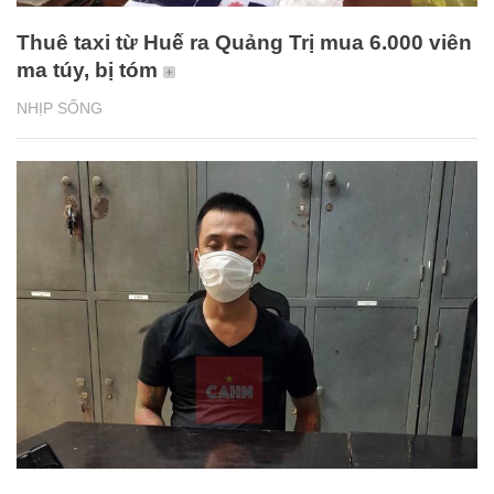
Thuê taxi từ Huế ra Quảng Trị mua 6.000 viên
ma túy, bị tóm
NHỊP SỐNG