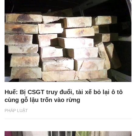
Huế: Bị CSGT truy đuổi, tài xế bỏ lại ô tô
cùng gỗ lậu trốn vào rừng
PHÁP LUẬT