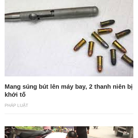
Mang súng bút lên máy bay, 2 thanh niên bị
khởi tố
PHÁP LUẬT