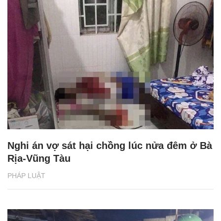
Nghi án vợ sát hại chồng lúc nửa đêm ở Bà
Rịa-Vũng Tàu
PHÁP LUẬT