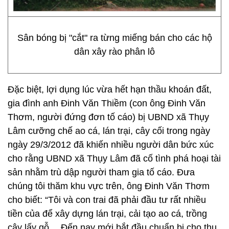
Sân bóng bị "cắt" ra từng miếng bán cho các hộ
dân xây rào phân lô
Đặc biệt, lợi dụng lúc vừa hết hạn thầu khoán đất,
gia đình anh Đinh Văn Thiềm (con ông Đinh Văn
Thơm, người đứng đơn tố cáo) bị UBND xã Thụy
Lâm cưỡng chế ao cá, lán trại, cây cối trong ngày
ngày 29/3/2012 đã khiến nhiều người dân bức xúc
cho rằng UBND xã Thụy Lâm đã cố tình phá hoại tài
sản nhằm trù dập người tham gia tố cáo. Đưa
chúng tôi thăm khu vực trên, ông Đinh Văn Thơm
cho biết: “Tôi và con trai đã phải đầu tư rất nhiều
tiền của để xây dựng lán trại, cải tạo ao cá, trồng
cây lấy gỗ… Đến nay mới bắt đầu chuẩn bị cho thu