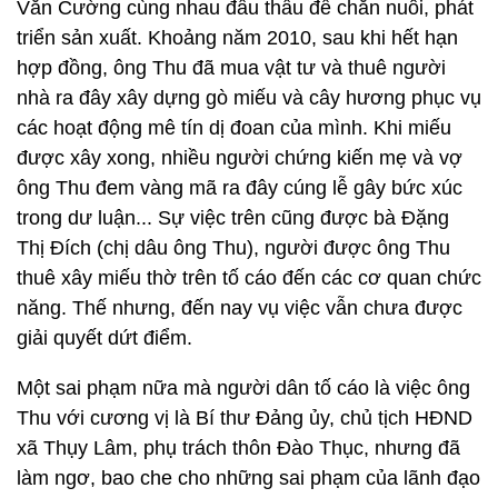
Văn Cường cùng nhau đấu thầu để chăn nuôi, phát
triển sản xuất. Khoảng năm 2010, sau khi hết hạn
hợp đồng, ông Thu đã mua vật tư và thuê người
nhà ra đây xây dựng gò miếu và cây hương phục vụ
các hoạt động mê tín dị đoan của mình. Khi miếu
được xây xong, nhiều người chứng kiến mẹ và vợ
ông Thu đem vàng mã ra đây cúng lễ gây bức xúc
trong dư luận... Sự việc trên cũng được bà Đặng
Thị Đích (chị dâu ông Thu), người được ông Thu
thuê xây miếu thờ trên tố cáo đến các cơ quan chức
năng. Thế nhưng, đến nay vụ việc vẫn chưa được
giải quyết dứt điểm.
Một sai phạm nữa mà người dân tố cáo là việc ông
Thu với cương vị là Bí thư Đảng ủy, chủ tịch HĐND
xã Thụy Lâm, phụ trách thôn Đào Thục, nhưng đã
làm ngơ, bao che cho những sai phạm của lãnh đạo