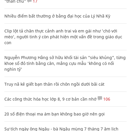
"thần chú"
17
Nhiều điểm bất thường ở bằng đại học của Lý Nhã Kỳ
Clip lột tả chân thực cảnh anh trai và em gái như 'chó với
mèo', người tinh ý còn phát hiện một vấn đề trong giáo dục
con
Nguyễn Phương Hằng sở hữu khối tài sản "siêu khủng", từng
khoe sổ đỏ tính bằng cân, mắng cựu mẫu 'không có nổi
nghìn tỷ'
Truy nã kẻ giết bạn thân rồi chôn ngồi dưới bãi cát
Các công thức hóa học lớp 8, 9 cơ bản cần nhớ
106
20 số điện thoại ma ám bạn không bao giờ nên gọi
Sự tích ngày ông Ngâu - bà Ngâu mùng 7 tháng 7 âm lịch