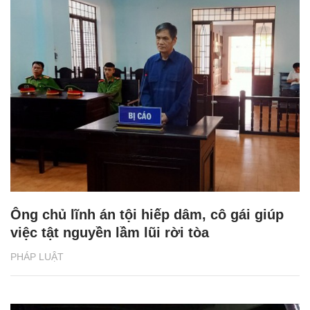
Ông chủ lĩnh án tội hiếp dâm, cô gái giúp
việc tật nguyền lầm lũi rời tòa
PHÁP LUẬT