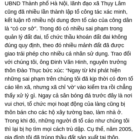
UBND Thành phố Hà Nội, lãnh đạo xã Thụy Lâm
cũng đã nhiều lần thành lập tổ công tác xác minh,
kết luận rõ nhiều nội dung đơn tố cáo của công dân
là “có cơ sở”. Trong đó có nhiều sai phạm trong
quản lý đất đai, tổ chức thầu khoán đất đai không
đúng quy định, theo đó nhiều mảnh đất đã được
giao trái phép cho nhiều cá nhân sử dụng. Trao đổi
với chúng tôi, ông Đinh Văn Hinh, nguyên trưởng
thôn Đào Thục bức xúc: “Ngay từ khi phát hiện
những sai phạm trên chúng tôi đã kịp thời có đơn tố
cáo lên xã, nhưng xã chỉ 'vờ' vào kiểm tra rồi chẳng
thấy xử lý gì. Ngay cả sân bóng đá trước đây là nơi
vui chơi, tổ chức mọi hoạt động của làng cũng bị
thôn bán cho các hộ xây tường bao, làm nhà ở.
Trong khi đó, những người đi tố cáo như chúng tôi
thì lại bị họ tìm mọi cách trù dập. Cụ thể, năm 2005,
gia đình tôi đã trúng thầu đất sản xuất tại thôn,