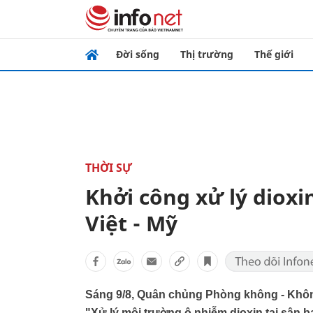
Đời sống
Thị trường
Thế giới
THỜI SỰ
Khởi công xử lý dioxi
Việt - Mỹ
Sáng 9/8, Quân chủng Phòng không - Khôn
"Xử lý môi trường ô nhiễm dioxin tại sân