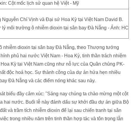
guyễn Chí Vịnh và Đại sứ Hoa Kỳ tại Việt Nam David B.
lý môi trường ô nhiễm dioxin tại sân bay Đà Nẵng - Ảnh: HC
g ô nhiễm dioxin tại sân bay Đà Nẵng, theo Thượng tướng
hính phủ hai nước Việt Nam - Hoa Kỳ, tinh thần trách nhiệm
Hoa Kỳ tại Việt Nam cũng như nỗ lực của Quân chủng PK-
hất độc hoá học. Sự thành công của dự án hứa hẹn nhiều
sân bay Đà Nẵng và các điểm nóng khác sau này.
hát biểu đầy cảm xúc: "Sáng nay chúng ta chào mừng một cột
a hai nước. Buổi lễ này đánh dấu sự khởi đầu dự án giữa Bộ
 và trầm tích nhiễm dioxin để lại sau chiến tranh tại sân
ệc trong nhiều năm trên tinh thần hợp tác và tôn trọng lẫn