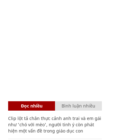
Đọc nhiều
Bình luận nhiều
Clip lột tả chân thực cảnh anh trai và em gái
như 'chó với mèo', người tinh ý còn phát
hiện một vấn đề trong giáo dục con