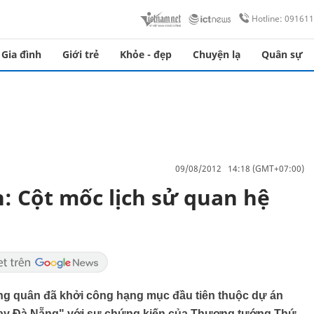
Hotline: 09161
Gia đình
Giới trẻ
Khỏe - đẹp
Chuyện lạ
Quân sự
09/08/2012 14:18 (GMT+07:00)
n: Cột mốc lịch sử quan hệ
g quân đã khởi công hạng mục đầu tiên thuộc dự án
 bay Đà Nẵng" với sự chứng kiến của Thượng tướng Thứ