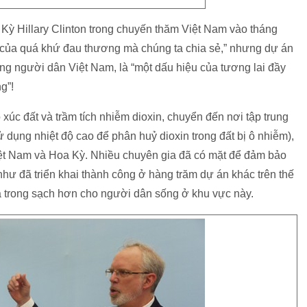
Kỳ Hillary Clinton trong chuyến thăm Việt Nam vào tháng
ản của quá khứ đau thương mà chúng ta chia sẻ,” nhưng dự án
ng người dân Việt Nam, là “một dấu hiệu của tương lai đầy
g”!
 xúc đất và trầm tích nhiễm dioxin, chuyển đến nơi tập trung
 dụng nhiệt độ cao để phân huỷ dioxin trong đất bị ô nhiễm),
Việt Nam và Hoa Kỳ. Nhiều chuyên gia đã có mặt để đảm bảo
như đã triển khai thành công ở hàng trăm dự án khác trên thế
và trong sạch hơn cho người dân sống ở khu vực này.