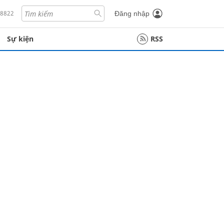
18822
Đăng nhập
Sự kiện
RSS