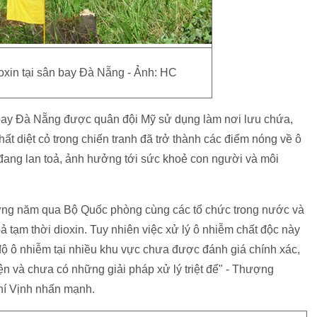
oxin tại sân bay Đà Nẵng - Ảnh: HC
bay Đà Nẵng được quân đội Mỹ sử dụng làm nơi lưu chứa,
ất diệt cỏ trong chiến tranh đã trở thành các điểm nóng về ô
 đang lan toả, ảnh hưởng tới sức khoẻ con người và môi
ững năm qua Bộ Quốc phòng cùng các tổ chức trong nước và
ả tạm thời dioxin. Tuy nhiên việc xử lý ô nhiễm chất độc này
độ ô nhiễm tại nhiều khu vực chưa được đánh giá chính xác,
n và chưa có những giải pháp xử lý triệt để" - Thượng
í Vịnh nhấn mạnh.