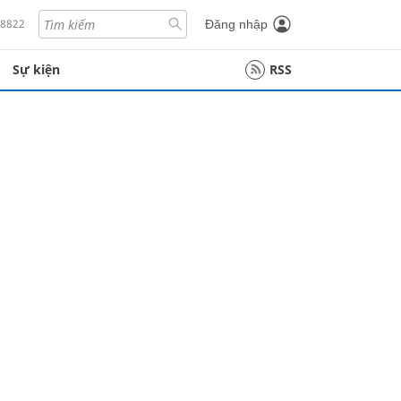
18822
Đăng nhập
Sự kiện
RSS