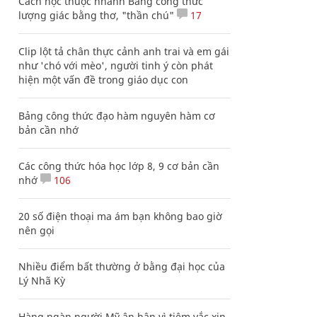
Cách học thuộc nhanh Bảng công thức
lượng giác bằng thơ, "thần chú"
17
Clip lột tả chân thực cảnh anh trai và em gái
như 'chó với mèo', người tinh ý còn phát
hiện một vấn đề trong giáo dục con
Bảng công thức đạo hàm nguyên hàm cơ
bản cần nhớ
Các công thức hóa học lớp 8, 9 cơ bản cần
nhớ
106
20 số điện thoại ma ám bạn không bao giờ
nên gọi
Nhiều điểm bất thường ở bằng đại học của
Lý Nhã Kỳ
Hàng ngàn người Mỹ ân hận vì tiêm vắc xin