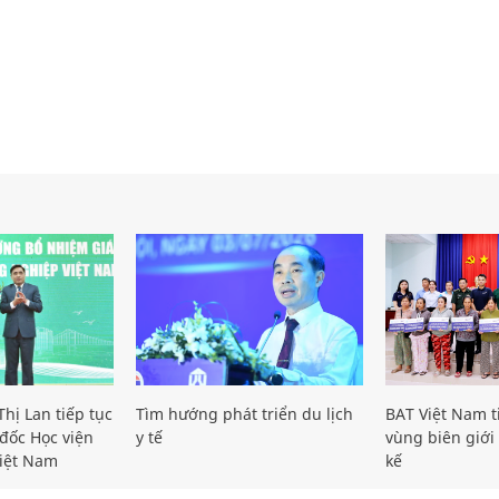
hị Lan tiếp tục
Tìm hướng phát triển du lịch
BAT Việt Nam t
đốc Học viện
y tế
vùng biên giới 
iệt Nam
kế