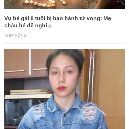
Vụ bé gái 8 tuổi bị bạo hành tử vong: Mẹ
cháu bé đề nghị
NHỊP SỐNG