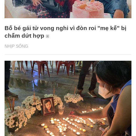
Bố bé gái tử vong nghi vì đòn roi "mẹ kế" bị
chấm dứt hợp
NHỊP SỐNG