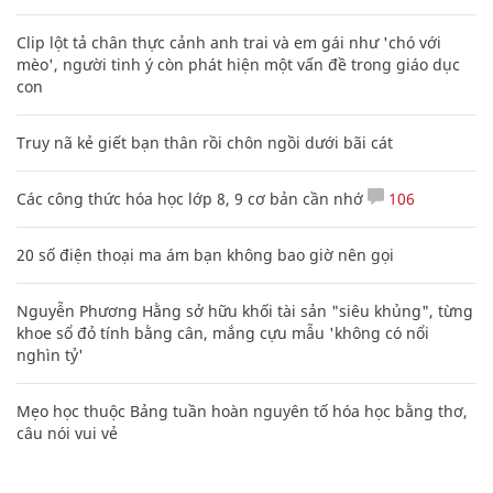
Clip lột tả chân thực cảnh anh trai và em gái như 'chó với
mèo', người tinh ý còn phát hiện một vấn đề trong giáo dục
con
Truy nã kẻ giết bạn thân rồi chôn ngồi dưới bãi cát
Các công thức hóa học lớp 8, 9 cơ bản cần nhớ
106
20 số điện thoại ma ám bạn không bao giờ nên gọi
Nguyễn Phương Hằng sở hữu khối tài sản "siêu khủng", từng
khoe sổ đỏ tính bằng cân, mắng cựu mẫu 'không có nổi
nghìn tỷ'
Mẹo học thuộc Bảng tuần hoàn nguyên tố hóa học bằng thơ,
câu nói vui vẻ