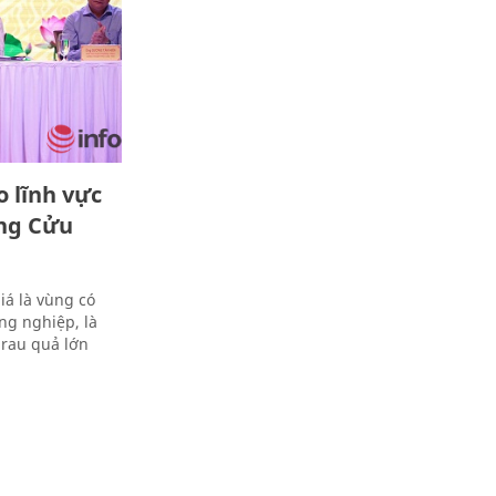
o lĩnh vực
ng Cửu
á là vùng có
ng nghiệp, là
 rau quả lớn