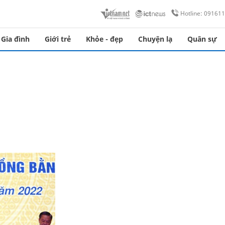
Hotline: 09161
Gia đình
Giới trẻ
Khỏe - đẹp
Chuyện lạ
Quân sự