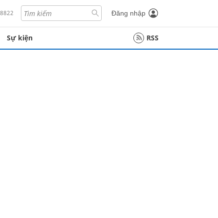
18822
Đăng nhập
Sự kiện
RSS