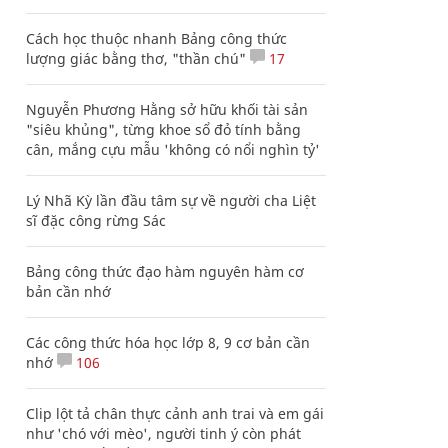
Cách học thuộc nhanh Bảng công thức
lượng giác bằng thơ, "thần chú"
17
Nguyễn Phương Hằng sở hữu khối tài sản
"siêu khủng", từng khoe sổ đỏ tính bằng
cân, mắng cựu mẫu 'không có nổi nghìn tỷ'
Lý Nhã Kỳ lần đầu tâm sự về người cha Liệt
sĩ đặc công rừng Sác
Bảng công thức đạo hàm nguyên hàm cơ
bản cần nhớ
Các công thức hóa học lớp 8, 9 cơ bản cần
nhớ
106
Clip lột tả chân thực cảnh anh trai và em gái
như 'chó với mèo', người tinh ý còn phát