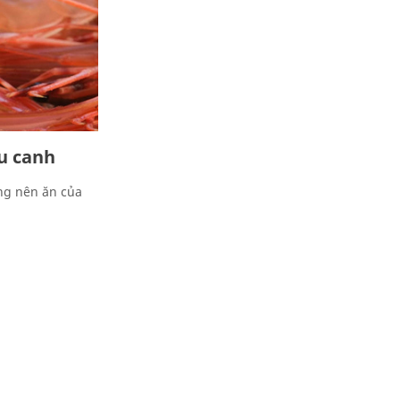
u canh
ng nên ăn của