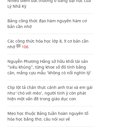
Nhiều điểm bất thường ở bằng đại học của
Lý Nhã Kỳ
Bảng công thức đạo hàm nguyên hàm cơ
bản cần nhớ
Các công thức hóa học lớp 8, 9 cơ bản cần
nhớ
106
Nguyễn Phương Hằng sở hữu khối tài sản
"siêu khủng", từng khoe sổ đỏ tính bằng
cân, mắng cựu mẫu 'không có nổi nghìn tỷ'
Clip lột tả chân thực cảnh anh trai và em gái
như 'chó với mèo', người tinh ý còn phát
hiện một vấn đề trong giáo dục con
Mẹo học thuộc Bảng tuần hoàn nguyên tố
hóa học bằng thơ, câu nói vui vẻ