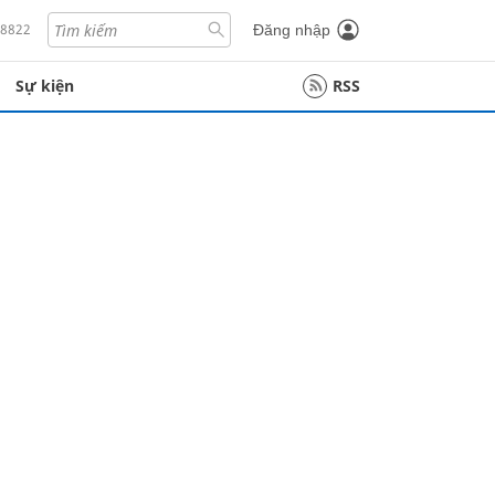
18822
Đăng nhập
Sự kiện
RSS