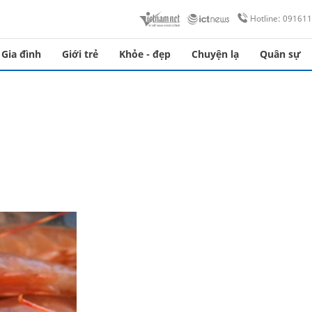
Hotline: 09161
Gia đình
Giới trẻ
Khỏe - đẹp
Chuyện lạ
Quân sự