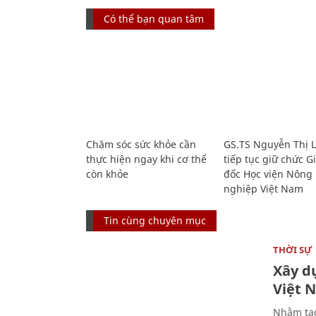
Có thể bạn quan tâm
Chăm sóc sức khỏe cần
GS.TS Nguyễn Thị 
thực hiện ngay khi cơ thể
tiếp tục giữ chức 
còn khỏe
đốc Học viện Nông
nghiệp Việt Nam
Tin cùng chuyên mục
THỜI SỰ
Xây d
Việt 
Nhằm tạo