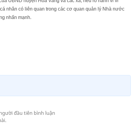
n của UBND huyện Hòa Vang và các xã; nêu rõ hành vi vi
c cá nhân có liên quan trong các cơ quan quản lý Nhà nước
ơng nhấn mạnh.