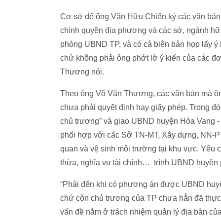
Cơ sở để ông Văn Hữu Chiến ký các văn bản đ
chính quyền địa phương và các sở, ngành hữu
phòng UBND TP, và có cả biên bản họp lấy ý k
chứ không phải ông phớt lờ ý kiến của các đ
Thương nói.
Theo ông Võ Văn Thương, các văn bản mà ôn
chưa phải quyết định hay giấy phép. Trong đ
chủ trương” và giao UBND huyện Hòa Vang - th
phối hợp với các Sở TN-MT, Xây dựng, NN-PT
quan và vệ sinh môi trường tại khu vực. Yêu 
thừa, nghĩa vụ tài chính… trình UBND huyện 
“Phải đến khi có phương án được UBND huyện
chứ còn chủ trương của TP chưa hẳn đã thực 
vấn đề nằm ở trách nhiệm quản lý địa bàn củ