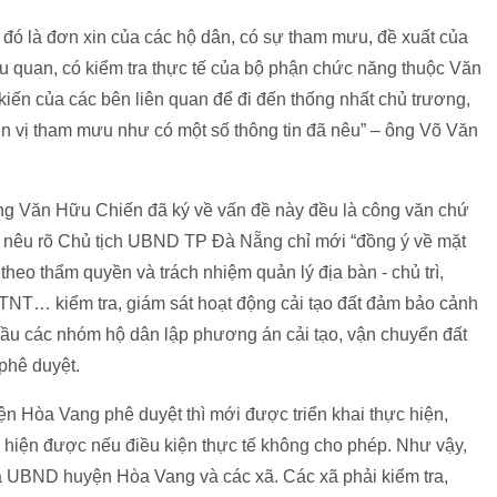
ó là đơn xin của các hộ dân, có sự tham mưu, đề xuất của
 quan, có kiểm tra thực tế của bộ phận chức năng thuộc Văn
iến của các bên liên quan để đi đến thống nhất chủ trương,
ơn vị tham mưu như có một số thông tin đã nêu” – ông Võ Văn
g Văn Hữu Chiến đã ký về vấn đề này đều là công văn chứ
ó nêu rõ Chủ tịch UBND TP Đà Nẵng chỉ mới “đồng ý về mặt
eo thẩm quyền và trách nhiệm quản lý địa bàn - chủ trì,
NT… kiểm tra, giám sát hoạt động cải tạo đất đảm bảo cảnh
cầu các nhóm hộ dân lập phương án cải tạo, vận chuyển đất
phê duyệt.
 Hòa Vang phê duyệt thì mới được triển khai thực hiện,
hiện được nếu điều kiện thực tế không cho phép. Như vậy,
a UBND huyện Hòa Vang và các xã. Các xã phải kiểm tra,