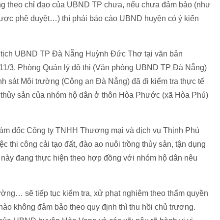
 đúng theo chỉ đạo của UBND TP chưa, nếu chưa đảm bảo (như
ợc phê duyệt…) thì phải báo cáo UBND huyện có ý kiến
ủ tịch UBND TP Đà Nẵng Huỳnh Đức Thơ tại văn bản
 11/3, Phòng Quản lý đô thị (Văn phòng UBND TP Đà Nẵng)
 sát Môi trường (Công an Đà Nẵng) đã đi kiểm tra thực tế
ồng thủy sản của nhóm hộ dân ở thôn Hòa Phước (xã Hòa Phú)
Giám đốc Công ty TNHH Thương mại và dịch vụ Thịnh Phú
ệc thi công cải tạo đất, đào ao nuôi trồng thủy sản, tận dụng
ty này đang thực hiện theo hợp đồng với nhóm hộ dân nêu
ờng… sẽ tiếp tục kiểm tra, xử phạt nghiêm theo thẩm quyền
ào không đảm bảo theo quy định thì thu hồi chủ trương.