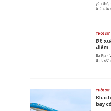
yếu thế,
triển, t
THỜI SỰ
Đề xu
điểm
Bà Rịa -
thị trườ
THỜI SỰ
Khách
bay có