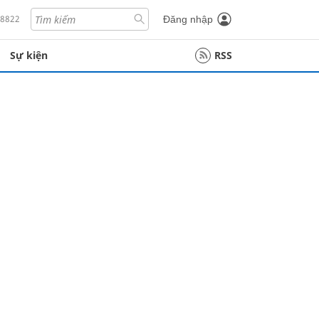
18822
Đăng nhập
Sự kiện
RSS