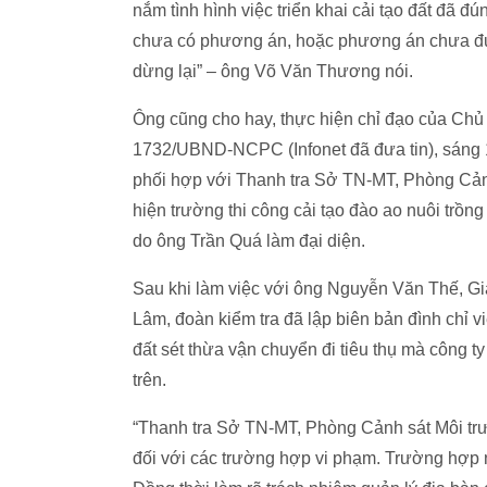
nắm tình hình việc triển khai cải tạo đất đã
chưa có phương án, hoặc phương án chưa đư
dừng lại” – ông Võ Văn Thương nói.
Ông cũng cho hay, thực hiện chỉ đạo của Ch
1732/UBND-NCPC (Infonet đã đưa tin), sáng
phối hợp với Thanh tra Sở TN-MT, Phòng Cảnh
hiện trường thi công cải tạo đào ao nuôi tr
do ông Trần Quá làm đại diện.
Sau khi làm việc với ông Nguyễn Văn Thế, 
Lâm, đoàn kiểm tra đã lập biên bản đình chỉ vi
đất sét thừa vận chuyển đi tiêu thụ mà công 
trên.
“Thanh tra Sở TN-MT, Phòng Cảnh sát Môi trư
đối với các trường hợp vi phạm. Trường hợp n