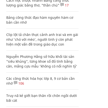
Cách học thuộc nhanh Bảng công thức
lượng giác bằng thơ, "thần chú"
17
Bảng công thức đạo hàm nguyên hàm cơ
bản cần nhớ
Clip lột tả chân thực cảnh anh trai và em gái
như 'chó với mèo', người tinh ý còn phát
hiện một vấn đề trong giáo dục con
Nguyễn Phương Hằng sở hữu khối tài sản
"siêu khủng", từng khoe sổ đỏ tính bằng
cân, mắng cựu mẫu 'không có nổi nghìn tỷ'
Các công thức hóa học lớp 8, 9 cơ bản cần
nhớ
106
Truy nã kẻ giết bạn thân rồi chôn ngồi dưới
bãi cát