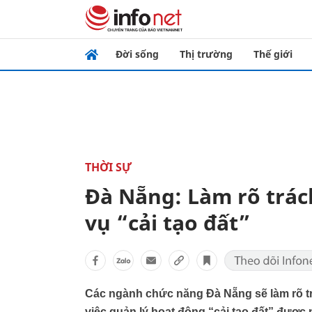
Đời sống
Thị trường
Thế giới
THỜI SỰ
Đà Nẵng: Làm rõ trác
vụ “cải tạo đất”
Các ngành chức năng Đà Nẵng sẽ làm rõ t
việc quản lý hoạt động “cải tạo đất” đượ