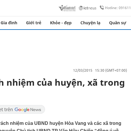
Hotline: 09161
Gia đình
Giới trẻ
Khỏe - đẹp
Chuyện lạ
Quân sự
12/03/2015 15:30 (GMT+07:00)
h nhiệm của huyện, xã trong
rách nhiệm của UBND huyện Hòa Vang và các xã trong
c nguyên Chủ tịch UBND TP Văn Hữu Chiến “đồng ý về