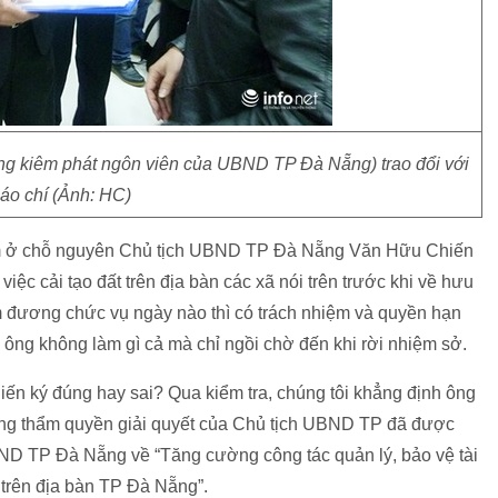
 kiêm phát ngôn viên của UBND TP Đà Nẵng) trao đổi với
áo chí (Ảnh: HC)
m ở chỗ nguyên Chủ tịch UBND TP Đà Nẵng Văn Hữu Chiến
việc cải tạo đất trên địa bàn các xã nói trên trước khi về hưu
đương chức vụ ngày nào thì có trách nhiệm và quyền hạn
 ông không làm gì cả mà chỉ ngồi chờ đến khi rời nhiệm sở.
ến ký đúng hay sai? Qua kiểm tra, chúng tôi khẳng định ông
úng thẩm quyền giải quyết của Chủ tịch UBND TP đã được
ND TP Đà Nẵng về “Tăng cường công tác quản lý, bảo vệ tài
trên địa bàn TP Đà Nẵng”.