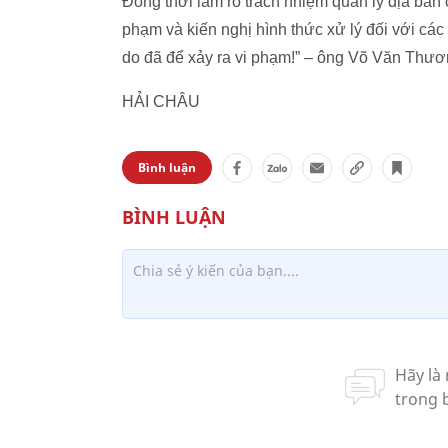
Đồng thời làm rõ trách nhiệm quản lý địa bà
phạm và kiến nghị hình thức xử lý đối với cá
do đã để xảy ra vi phạm!” – ông Võ Văn Thư
HẢI CHÂU
Bình luận