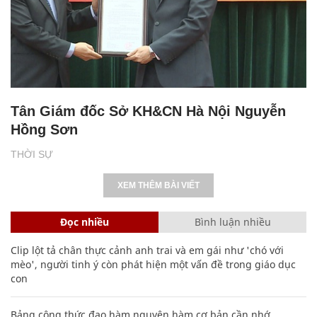
Tân Giám đốc Sở KH&CN Hà Nội Nguyễn
Hồng Sơn
THỜI SỰ
XEM THÊM BÀI VIẾT
Đọc nhiều
Bình luận nhiều
Clip lột tả chân thực cảnh anh trai và em gái như 'chó với
mèo', người tinh ý còn phát hiện một vấn đề trong giáo dục
con
Bảng công thức đạo hàm nguyên hàm cơ bản cần nhớ