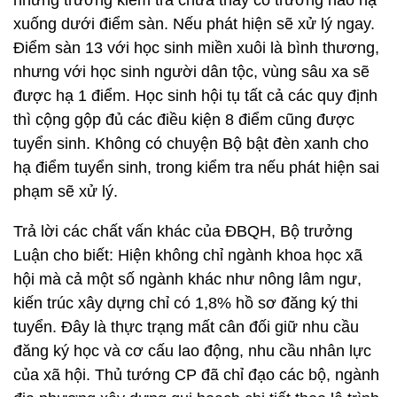
những trường kiểm tra chưa thấy có trường nào hạ
xuống dưới điểm sàn. Nếu phát hiện sẽ xử lý ngay.
Điểm sàn 13 với học sinh miền xuôi là bình thương,
nhưng với học sinh người dân tộc, vùng sâu xa sẽ
được hạ 1 điểm. Học sinh hội tụ tất cả các quy định
thì cộng gộp đủ các điều kiện 8 điểm cũng được
tuyển sinh. Không có chuyện Bộ bật đèn xanh cho
hạ điểm tuyển sinh, trong kiểm tra nếu phát hiện sai
phạm sẽ xử lý.
Trả lời các chất vấn khác của ĐBQH, Bộ trưởng
Luận cho biết: Hiện không chỉ ngành khoa học xã
hội mà cả một số ngành khác như nông lâm ngư,
kiến trúc xây dựng chỉ có 1,8% hồ sơ đăng ký thi
tuyển. Đây là thực trạng mất cân đối giữ nhu cầu
đăng ký học và cơ cấu lao động, nhu cầu nhân lực
của xã hội. Thủ tướng CP đã chỉ đạo các bộ, ngành