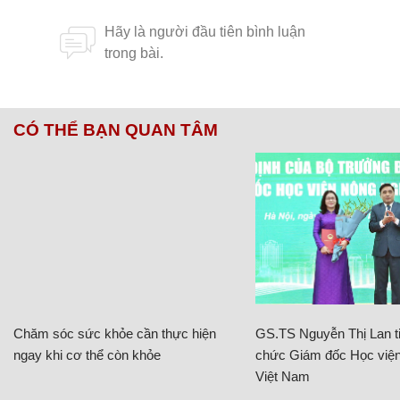
CÓ THỂ BẠN QUAN TÂM
Chăm sóc sức khỏe cần thực hiện
GS.TS Nguyễn Thị Lan ti
ngay khi cơ thể còn khỏe
chức Giám đốc Học viện
Việt Nam