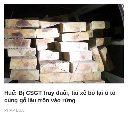
Huế: Bị CSGT truy đuổi, tài xế bỏ lại ô tô
cùng gỗ lậu trốn vào rừng
PHÁP LUẬT