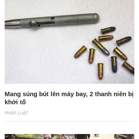
Mang súng bút lên máy bay, 2 thanh niên bị
khởi tố
PHÁP LUẬT