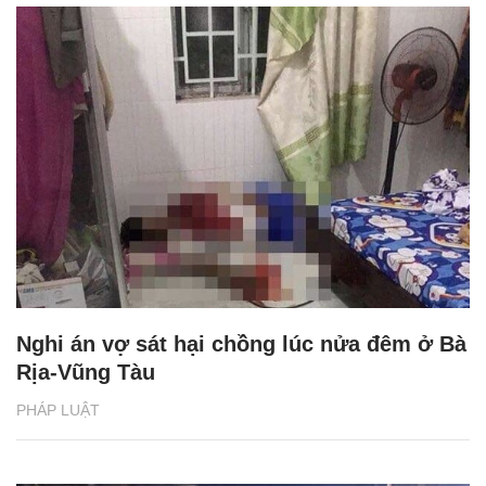
Nghi án vợ sát hại chồng lúc nửa đêm ở Bà
Rịa-Vũng Tàu
PHÁP LUẬT