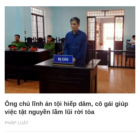
Ông chủ lĩnh án tội hiếp dâm, cô gái giúp
việc tật nguyền lầm lũi rời tòa
PHÁP LUẬT