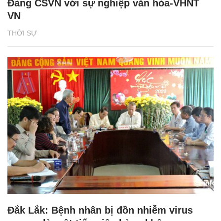
Đảng CSVN với sự nghiệp văn hóa-VHNT
VN
THỜI SỰ
Đắk Lắk: Bệnh nhân bị đồn nhiễm virus