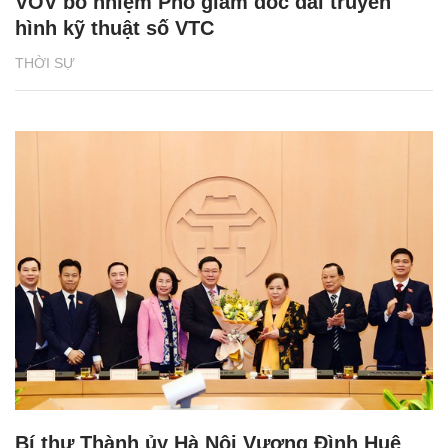
VOV bổ nhiệm Phó giám đốc đài truyền
hình kỹ thuật số VTC
THỜI SỰ
Bí thư Thành ủy Hà Nội Vương Đình Huệ