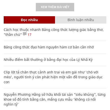
XEM THÊM BÀI VIẾT
Đọc nhiều
Bình luận nhiều
Cách học thuộc nhanh Bảng công thức lượng giác bằng thơ,
"thần chú"
17
Bảng công thức đạo hàm nguyên hàm cơ bản cần nhớ
Nhiều điểm bất thường ở bằng đại học của Lý Nhã Kỳ
Clip lột tả chân thực cảnh anh trai và em gái như 'chó với
mèo', người tinh ý còn phát hiện một vấn đề trong giáo dục
con
Nguyễn Phương Hằng sở hữu khối tài sản "siêu khủng", từng
khoe sổ đỏ tính bằng cân, mắng cựu mẫu 'không có nổi
nghìn tỷ'