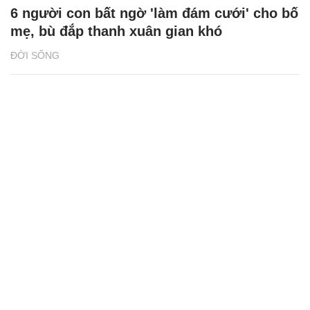
6 người con bất ngờ 'làm đám cưới' cho bố
mẹ, bù đắp thanh xuân gian khó
ĐỜI SỐNG