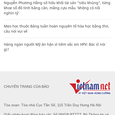
Nguyễn Phương Hằng sở hữu khối tài sản "siêu khủng", từng
khoe sổ đỏ tính bằng cân, mắng cựu mẫu 'không có nổi
nghìn tỷ'
Mẹo học thuộc Bảng tuần hoàn nguyên tố hóa học bằng thơ,
câu nói vui vẻ
Hàng ngàn người Mỹ ân hận vì tiêm vắc xin HPV: Bác sĩ nói
gì?
CHUYÊN TRANG CỦA BÁO
Tòa soạn: Tòa nhà Cục Tần Số, 115 Trần Duy Hưng Hà Nội
Giấy phép hoạt động báo chí: Số 09/GP-BTTTT, Bộ Thông tin và