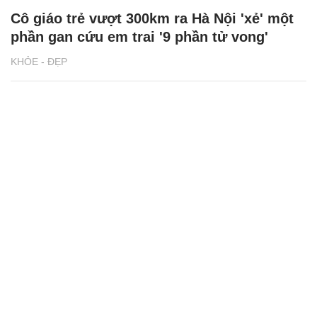
Cô giáo trẻ vượt 300km ra Hà Nội 'xẻ' một
phần gan cứu em trai '9 phần tử vong'
KHỎE - ĐẸP