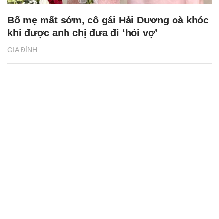
Bố mẹ mất sớm, cô gái Hải Dương oà khóc
khi được anh chị đưa đi ‘hỏi vợ’
GIA ĐÌNH