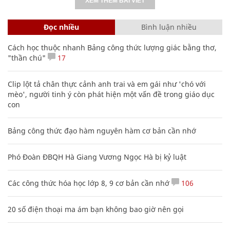
XEM THÊM BÀI VIẾT
Đọc nhiều
Bình luận nhiều
Cách học thuộc nhanh Bảng công thức lượng giác bằng thơ,
"thần chú"
17
Clip lột tả chân thực cảnh anh trai và em gái như 'chó với
mèo', người tinh ý còn phát hiện một vấn đề trong giáo dục
con
Bảng công thức đạo hàm nguyên hàm cơ bản cần nhớ
Phó Đoàn ĐBQH Hà Giang Vương Ngọc Hà bị kỷ luật
Các công thức hóa học lớp 8, 9 cơ bản cần nhớ
106
20 số điện thoại ma ám bạn không bao giờ nên gọi