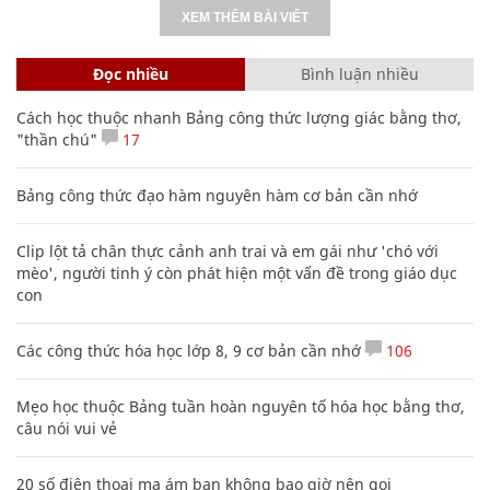
XEM THÊM BÀI VIẾT
Đọc nhiều
Bình luận nhiều
Cách học thuộc nhanh Bảng công thức lượng giác bằng thơ,
"thần chú"
17
Bảng công thức đạo hàm nguyên hàm cơ bản cần nhớ
Clip lột tả chân thực cảnh anh trai và em gái như 'chó với
mèo', người tinh ý còn phát hiện một vấn đề trong giáo dục
con
Các công thức hóa học lớp 8, 9 cơ bản cần nhớ
106
Mẹo học thuộc Bảng tuần hoàn nguyên tố hóa học bằng thơ,
câu nói vui vẻ
20 số điện thoại ma ám bạn không bao giờ nên gọi