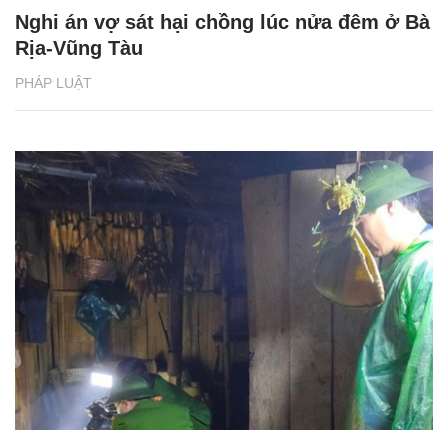
Nghi án vợ sát hại chồng lúc nửa đêm ở Bà
Rịa-Vũng Tàu
PHÁP LUẬT