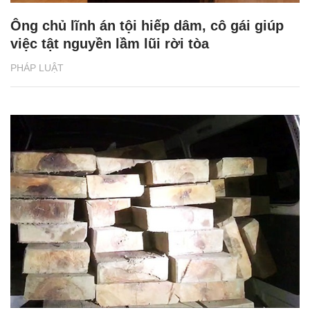
Ông chủ lĩnh án tội hiếp dâm, cô gái giúp
việc tật nguyền lầm lũi rời tòa
PHÁP LUẬT