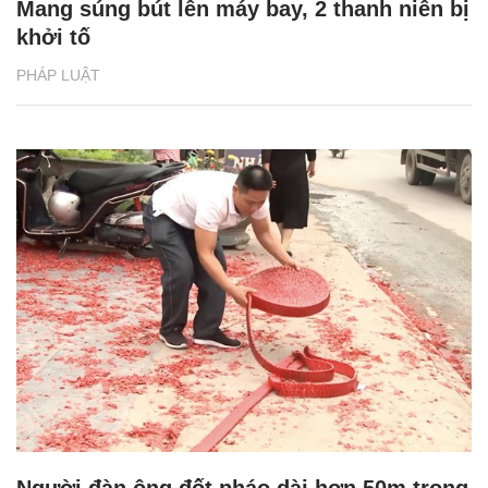
Mang súng bút lên máy bay, 2 thanh niên bị
khởi tố
PHÁP LUẬT