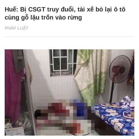
Huế: Bị CSGT truy đuổi, tài xế bỏ lại ô tô
cùng gỗ lậu trốn vào rừng
PHÁP LUẬT