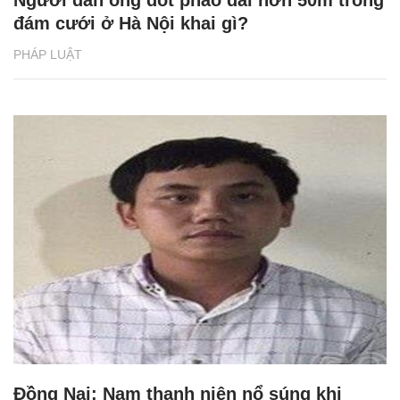
Người đàn ông đốt pháo dài hơn 50m trong
đám cưới ở Hà Nội khai gì?
PHÁP LUẬT
Đồng Nai: Nam thanh niên nổ súng khi