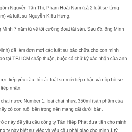
 gồm Nguyễn Tấn Thi, Phạm Hoài Nam (cả 2 luật sư từng
ẩm) và luật sư Nguyễn Kiều Hưng.
 Minh 7 năm tù về tội cưỡng đoạt tài sản. Sau đó, ông Minh
Minh) đã làm đơn mời các luật sư bào chữa cho con mình
o tại TP.HCM chấp thuận, buộc có chữ ký xác nhận của anh
ực tiếp yêu cầu thì các luật sư mới tiếp nhận và nộp hồ sơ
tiếp nhận.
t chai nước Number 1, loại chai nhựa 350ml (sản phẩm của
thấy có con ruồi bên trong nên mang cất dưới bàn.
ước này để yêu cầu công ty Tân Hiệp Phát đưa tiền cho mình.
g ty này biết sự việc và yêu cầu phải giao cho mình 1 tỷ