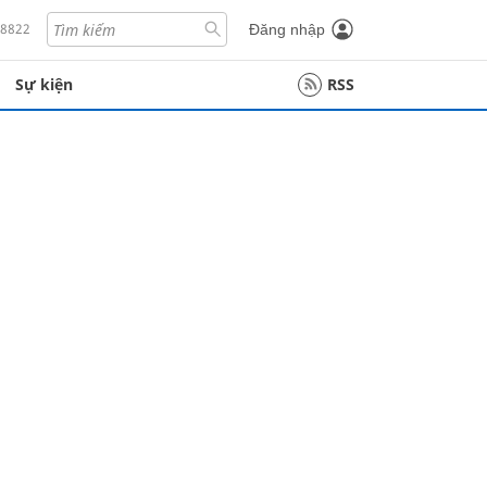
18822
Đăng nhập
Sự kiện
RSS