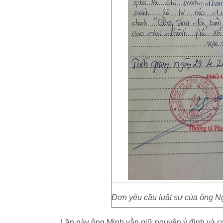
Đơn yêu cầu luật sư của ông N
Lần này ông Minh vẫn giữ nguyên ý định và c