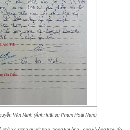
guyễn Văn Minh (Ảnh: luật sư Phạm Hoài Nam)
ó phần cương quyết hơn, trong khi ông Long và ông Khu đề