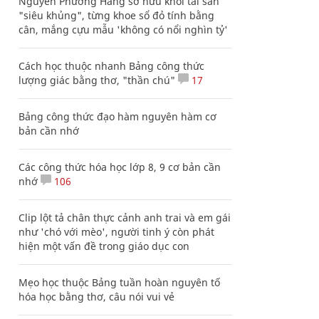
Nguyễn Phương Hằng sở hữu khối tài sản
"siêu khủng", từng khoe sổ đỏ tính bằng
cân, mắng cựu mẫu 'không có nổi nghìn tỷ'
Cách học thuộc nhanh Bảng công thức
lượng giác bằng thơ, "thần chú"
17
Bảng công thức đạo hàm nguyên hàm cơ
bản cần nhớ
Các công thức hóa học lớp 8, 9 cơ bản cần
nhớ
106
Clip lột tả chân thực cảnh anh trai và em gái
như 'chó với mèo', người tinh ý còn phát
hiện một vấn đề trong giáo dục con
Mẹo học thuộc Bảng tuần hoàn nguyên tố
hóa học bằng thơ, câu nói vui vẻ