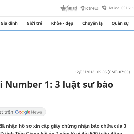
Hotline: 09161
Gia đình
Giới trẻ
Khỏe - đẹp
Chuyện lạ
Quân sự
12/05/2016 09:05 (GMT+07:00)
i Number 1: 3 luật sư bào
đã nhận hồ sơ xin cấp giấy chứng nhận bào chữa của 3
tỉnh Tiền Giang kết án 7 năm tù vì đòi 500 triệu đồng