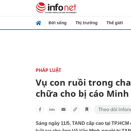
Đời sống
Thị trường
Thế giới
PHÁP LUẬT
Vụ con ruồi trong cha
chữa cho bị cáo Minh
Sáng ngày 11/5, TAND cấp cao tại TP.HCM 
luật sư cho ông Võ Văn Minh-người bị TAND 