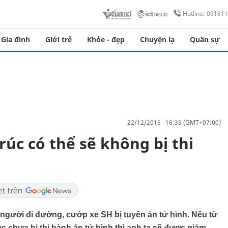
Hotline: 09161
Gia đình
Giới trẻ
Khỏe - đẹp
Chuyện lạ
Quân sự
22/12/2015 16:35 (GMT+07:00)
úc có thể sẽ không bị thi
gười đi đường, cướp xe SH bị tuyên án tử hình. Nếu từ
c chưa bị thi hành án tử hình thì anh ta sẽ được giảm