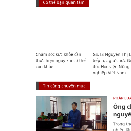
Có thể bạn quan tâm
Chăm sóc sức khỏe cần
GS.TS Nguyễn Thị 
thực hiện ngay khi cơ thể
tiếp tục giữ chức 
còn khỏe
đốc Học viện Nông
nghiệp Việt Nam
Tin cùng chuyên mục
PHÁP LU
Ông ch
nguyền
Trong thờ
nhiều lầ