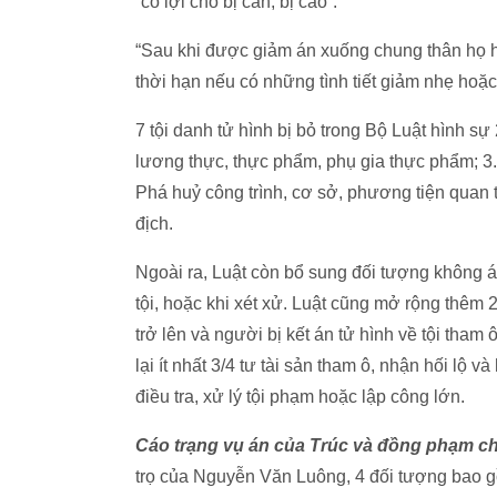
“có lợi cho bị can, bị cáo”.
“Sau khi được giảm án xuống chung thân họ h
thời hạn nếu có những tình tiết giảm nhẹ hoặc c
7 tội danh tử hình bị bỏ trong Bộ Luật hình s
lương thực, thực phẩm, phụ gia thực phẩm; 3. 
Phá huỷ công trình, cơ sở, phương tiện quan 
địch.
Ngoài ra, Luật còn bổ sung đối tượng không áp
tội, hoặc khi xét xử. Luật cũng mở rộng thêm 
trở lên và người bị kết án tử hình về tội tham 
lại ít nhất 3/4 tư tài sản tham ô, nhận hối lộ 
điều tra, xử lý tội phạm hoặc lập công lớn.
Cáo trạng vụ án của Trúc và đồng phạm c
trọ của Nguyễn Văn Luông, 4 đối tượng bao