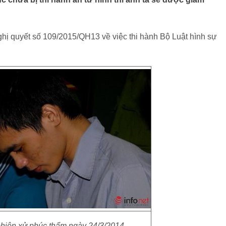
ị quyết số 109/2015/QH13 về việc thi hành Bộ Luật hình sự
phiên xử phúc thẩm ngày 24/3/2014.