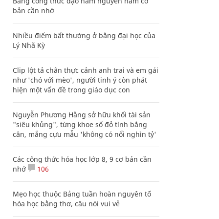
Bảng công thức đạo hàm nguyên hàm cơ
bản cần nhớ
Nhiều điểm bất thường ở bằng đại học của
Lý Nhã Kỳ
Clip lột tả chân thực cảnh anh trai và em gái
như 'chó với mèo', người tinh ý còn phát
hiện một vấn đề trong giáo dục con
Nguyễn Phương Hằng sở hữu khối tài sản
"siêu khủng", từng khoe sổ đỏ tính bằng
cân, mắng cựu mẫu 'không có nổi nghìn tỷ'
Các công thức hóa học lớp 8, 9 cơ bản cần
nhớ
106
Mẹo học thuộc Bảng tuần hoàn nguyên tố
hóa học bằng thơ, câu nói vui vẻ