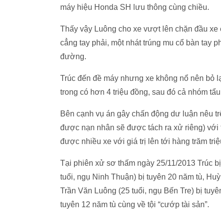
máy hiệu Honda SH lưu thông cùng chiều.
Thấy vậy Luông cho xe vượt lên chặn đầu xe c
cẳng tay phải, một nhát trúng mu cổ bàn tay ph
đường.
Trúc đến đề máy nhưng xe không nổ nên bỏ lạ
trong có hơn 4 triệu đồng, sau đó cả nhóm t
Bên cạnh vụ án gây chấn động dư luận nêu trê
được nạn nhân sẽ được tách ra xử riêng) với
được nhiều xe với giá trị lên tới hàng trăm tri
Tại phiên xử sơ thấm ngày 25/11/2013 Trúc b
tuổi, ngụ Ninh Thuận) bị tuyên 20 năm tù, Hu
Trần Văn Luông (25 tuổi, ngụ Bến Tre) bị tuy
tuyên 12 năm tù cùng về tội “cướp tài sản”.