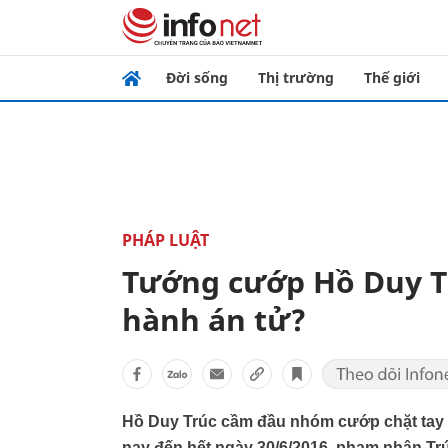
Đời sống
Thị trường
Thế giới
PHÁP LUẬT
Tướng cướp Hồ Duy Tr
hành án tử?
Hồ Duy Trúc cầm đầu nhóm cướp chặt tay n
nay đến hết ngày 30/6/2016, phạm nhân Trú