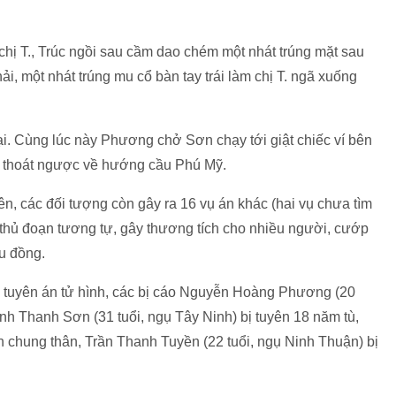
hị T., Trúc ngồi sau cầm dao chém một nhát trúng mặt sau
ải, một nhát trúng mu cổ bàn tay trái làm chị T. ngã xuống
i. Cùng lúc này Phương chở Sơn chạy tới giật chiếc ví bên
ẩu thoát ngược về hướng cầu Phú Mỹ.
n, các đối tượng còn gây ra 16 vụ án khác (hai vụ chưa tìm
 thủ đoạn tương tự, gây thương tích cho nhiều người, cướp
ệu đồng.
ị tuyên án tử hình, các bị cáo Nguyễn Hoàng Phương (20
ỳnh Thanh Sơn (31 tuổi, ngụ Tây Ninh) bị tuyên 18 năm tù,
ên chung thân, Trần Thanh Tuyền (22 tuổi, ngụ Ninh Thuận) bị