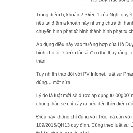
Trong điểm b, khoản 2, Điều 1 của Nghị quyết
nêu tại điểm a khoản này nhưng chưa thi hành
chuyển hình phạt tử hình thành hình phạt tù c
Áp dụng điều này vào trường hợp của Hồ Duy T
hình cho tội “Cướp tài sản” có thể thấy rằng
thân.
Tuy nhiên trao đổi với PV Infonet, luật sư P
đúng… một nửa.
Lý do là luật mới sẽ được áp dụng từ 00g00'
chung thân sẽ chỉ xảy ra nếu đến thời điểm đó
Điều này không chỉ đúng với Trúc mà còn với 
109/2015/QH13 quy định. Cũng theo luật sư Ú