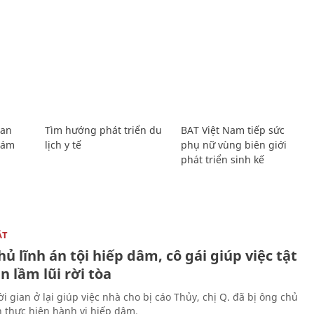
Lan
Tìm hướng phát triển du
BAT Việt Nam tiếp sức
Giám
lịch y tế
phụ nữ vùng biên giới
phát triển sinh kế
ẬT
ủ lĩnh án tội hiếp dâm, cô gái giúp việc tật
 lầm lũi rời tòa
i gian ở lại giúp việc nhà cho bị cáo Thủy, chị Q. đã bị ông chủ
n thực hiện hành vi hiếp dâm.