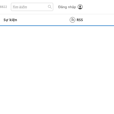
18822
Đăng nhập
Sự kiện
RSS