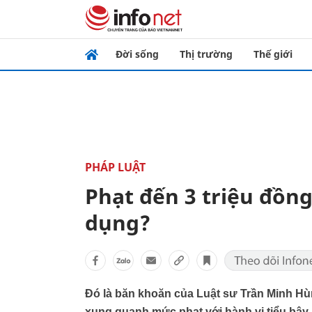
Đời sống
Thị trường
Thế giới
PHÁP LUẬT
Phạt đến 3 triệu đồng 
dụng?
Đó là băn khoăn của Luật sư Trần Minh Hù
xung quanh mức phạt với hành vi tiểu bậy n