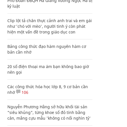
Phó Đoàn ĐBQH Hà Giang Vương Ngọc Hà bị
kỷ luật
Clip lột tả chân thực cảnh anh trai và em gái
như 'chó với mèo', người tinh ý còn phát
hiện một vấn đề trong giáo dục con
Bảng công thức đạo hàm nguyên hàm cơ
bản cần nhớ
20 số điện thoại ma ám bạn không bao giờ
nên gọi
Các công thức hóa học lớp 8, 9 cơ bản cần
nhớ
106
Nguyễn Phương Hằng sở hữu khối tài sản
"siêu khủng", từng khoe sổ đỏ tính bằng
cân, mắng cựu mẫu 'không có nổi nghìn tỷ'