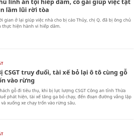
ủ lĩnh án tội hiếp dâm, cô gái giúp việc tật
 lầm lũi rời tòa
i gian ở lại giúp việc nhà cho bị cáo Thủy, chị Q. đã bị ông chủ
n thực hiện hành vi hiếp dâm.
ẬT
ị CSGT truy đuổi, tài xế bỏ lại ô tô cùng gỗ
rốn vào rừng
hách gỗ đi tiêu thụ, khi bị lực lượng CSGT Công an tỉnh Thừa
Huế phát hiện, tài xế tăng ga bỏ chạy, đến đoạn đường vắng lập
 và xuống xe chạy trốn vào rừng sâu.
ẬT