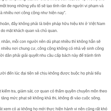
 một trong những yếu tố sẽ tạo tính răn đe người vi phạm và
 và nhiều nơi công cộng như hiện nay”.
khoăn, đây không phải là biện pháp hữu hiệu khi ở Việt Nam
n do mặt khách quan và chủ quan.
cá nhân, mỗi con người nên dù phạt nhiều thì không hẳn sẽ
i nhiều nơi chung cư, công cộng không có nhà vệ sinh công
i dân phải giải quyết nhu cầu cấp bách này để tránh tình
gười đến lúc đại tiện sẽ chịu không được buộc họ phải tiểu
kiểm tra, giám sát, cơ quan có thẩm quyền chuyên môn theo
đề tăng mức phạt sẽ không khả thi, không đi vào cuộc sống.
át xem có ai không họ mới thực hiện hành vi nên cũng rất khó