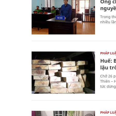
Ông ch
nguyền
Trong thờ
nhiều lầ
PHÁP LU
Huế: B
lậu t
Chở 26 p
Thiên – 
tức dừng
PHÁP LU