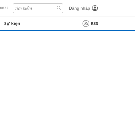
18822
Đăng nhập
Sự kiện
RSS