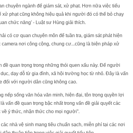
an chuyên ngành để giám sát, xử phạt. Hơn nữa việc tiểu
hế xử phạt cũng không hiệu quả khi người đó có thể bỏ chạy
uan chức năng’ - Luật sư Hùng giải thích.
hải có cơ quan chuyên môn để tuần tra, giám sát phát hiện
ác camera nơi công cộng, chung cư...cũng là biện pháp xử
ấn đề quan trọng trong những thói quen xấu này. Để người
dục, dạy dỗ từ gia đình, xã hội trường học từ nhỏ. Đây là vấn
đe đối với người dân cũng không cao.
g nếp sống văn hóa văn minh, hiện đại, tôn trọng quyền lợi
à vấn đề quan trọng bậc nhất trong vấn đề giải quyết các
c về ý thức, nhận thức cho mọi người”.
 các nhà vệ sinh mang tiêu chuẩn sạch, miễn phí tại các nơi
dân thuận tiện trong việc giải quyết tiểu tiện.