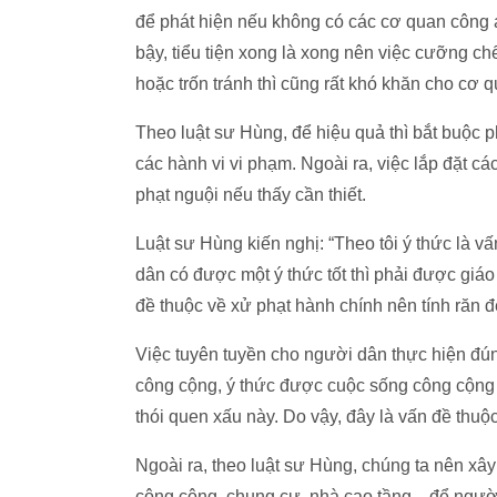
để phát hiện nếu không có các cơ quan công 
bậy, tiểu tiện xong là xong nên việc cưỡng c
hoặc trốn tránh thì cũng rất khó khăn cho cơ q
Theo luật sư Hùng, để hiệu quả thì bắt buộc p
các hành vi vi phạm. Ngoài ra, việc lắp đặt c
phạt nguội nếu thấy cần thiết.
Luật sư Hùng kiến nghị: “Theo tôi ý thức là v
dân có được một ý thức tốt thì phải được giáo 
đề thuộc về xử phạt hành chính nên tính răn 
Việc tuyên tuyền cho người dân thực hiện đún
công cộng, ý thức được cuộc sống công cộng l
thói quen xấu này. Do vậy, đây là vấn đề thuộ
Ngoài ra, theo luật sư Hùng, chúng ta nên xây
công cộng, chung cư, nhà cao tầng... để người 