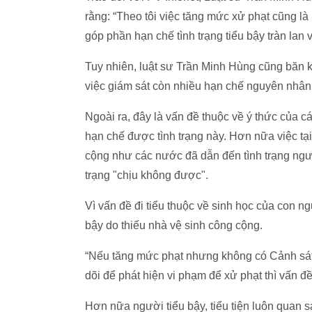
rằng: “Theo tôi việc tăng mức xử phạt cũng là
góp phần hạn chế tình trạng tiểu bậy tràn lan
Tuy nhiên, luật sư Trần Minh Hùng cũng băn 
việc giám sát còn nhiều hạn chế nguyên nhâ
Ngoài ra, đây là vấn đề thuộc về ý thức của 
hạn chế được tình trạng này. Hơn nữa việc tạ
cộng như các nước đã dẫn đến tình trạng ngườ
trạng "chịu không được".
Vì vấn đề đi tiểu thuộc về sinh học của con n
bậy do thiếu nhà vệ sinh công cộng.
“Nếu tăng mức phạt nhưng không có Cảnh sát 
dõi để phát hiện vi phạm để xử phạt thì vấn 
Hơn nữa người tiểu bậy, tiểu tiện luôn quan s