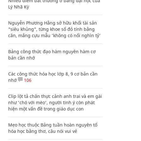
Nhiều điểm bất thường ở bằng đại học của
Lý Nhã Kỳ
Nguyễn Phương Hằng sở hữu khối tài sản
"siêu khủng", từng khoe sổ đỏ tính bằng
cân, mắng cựu mẫu 'không có nổi nghìn tỷ'
Bảng công thức đạo hàm nguyên hàm cơ
bản cần nhớ
Các công thức hóa học lớp 8, 9 cơ bản cần
nhớ
106
Clip lột tả chân thực cảnh anh trai và em gái
như 'chó với mèo', người tinh ý còn phát
hiện một vấn đề trong giáo dục con
Mẹo học thuộc Bảng tuần hoàn nguyên tố
hóa học bằng thơ, câu nói vui vẻ