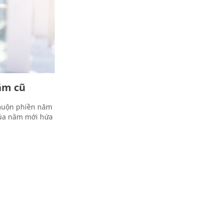
ăm cũ
 muộn phiền năm
ủa năm mới hứa