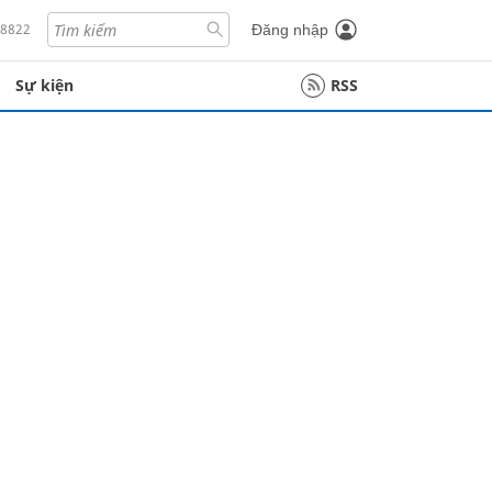
18822
Đăng nhập
Sự kiện
RSS