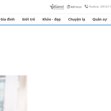
Hotline: 09161
Gia đình
Giới trẻ
Khỏe - đẹp
Chuyện lạ
Quân sự