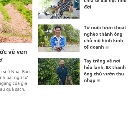
chia sẻ bài học nhớ
đời
Từ nuôi lươn thoát
nghèo thành ông
chủ mô hình kinh
tế doanh
ớc về ven
ơ
Tay trắng về nơi
hẻo lánh, 8X thành
n sĩ ở Nhật Bản,
ông chủ vườn thu
inh bất ngờ từ
nhập
ngàng của gia
au quả sạch.