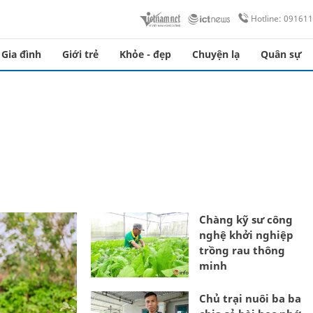
Hotline: 09161
Gia đình
Giới trẻ
Khỏe - đẹp
Chuyện lạ
Quân sự
Chàng kỹ sư công
nghệ khởi nghiệp
trồng rau thông
minh
Chủ trại nuôi ba ba