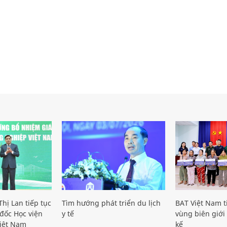
hị Lan tiếp tục
Tìm hướng phát triển du lịch
BAT Việt Nam t
đốc Học viện
y tế
vùng biên giới 
iệt Nam
kế