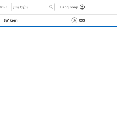
18822
Đăng nhập
Sự kiện
RSS