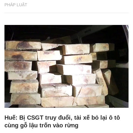
PHÁP LUẬT
Huế: Bị CSGT truy đuổi, tài xế bỏ lại ô tô
cùng gỗ lậu trốn vào rừng