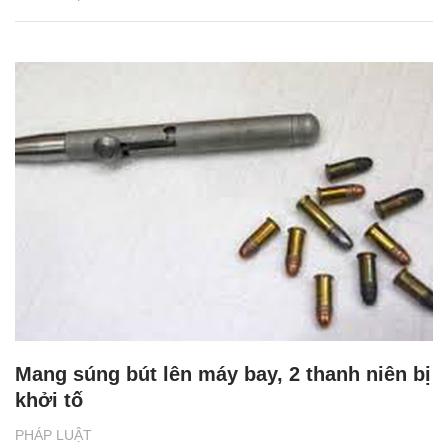
Mang súng bút lên máy bay, 2 thanh niên bị
khởi tố
PHÁP LUẬT