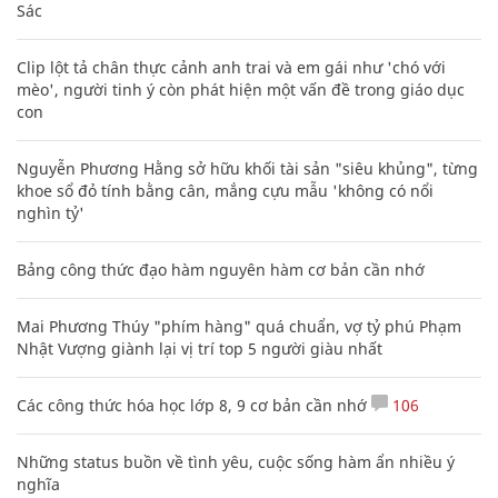
Sác
Clip lột tả chân thực cảnh anh trai và em gái như 'chó với
mèo', người tinh ý còn phát hiện một vấn đề trong giáo dục
con
Nguyễn Phương Hằng sở hữu khối tài sản "siêu khủng", từng
khoe sổ đỏ tính bằng cân, mắng cựu mẫu 'không có nổi
nghìn tỷ'
Bảng công thức đạo hàm nguyên hàm cơ bản cần nhớ
Mai Phương Thúy "phím hàng" quá chuẩn, vợ tỷ phú Phạm
Nhật Vượng giành lại vị trí top 5 người giàu nhất
Các công thức hóa học lớp 8, 9 cơ bản cần nhớ
106
Những status buồn về tình yêu, cuộc sống hàm ẩn nhiều ý
nghĩa