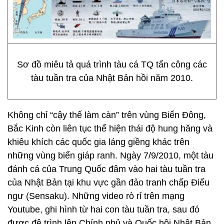
Sơ đồ miêu tả quá trình tàu cá TQ tấn công các
tàu tuần tra của Nhật Bản hồi năm 2010.
Không chỉ “cậy thế làm càn” trên vùng Biển Đông,
Bắc Kinh còn liên tục thể hiện thái độ hung hăng và
khiêu khích các quốc gia láng giềng khác trên
những vùng biển giáp ranh. Ngày 7/9/2010, một tàu
đánh cá của Trung Quốc đâm vào hai tàu tuần tra
của Nhật Bản tại khu vực gần đảo tranh chấp Điếu
ngư (Sensaku). Những video rò rỉ trên mạng
Youtube, ghi hình từ hai con tàu tuần tra, sau đó
được đệ trình lên Chính phủ và Quốc hội Nhật Bản