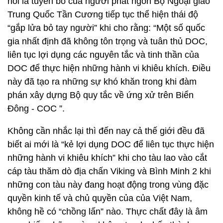
nói là tuyên bố của người phát ngôn Bộ Ngoại giao
Trung Quốc Tần Cương tiếp tục thể hiện thái độ
“gắp lửa bỏ tay người” khi cho rằng: “Một số quốc
gia nhất định đã không tôn trọng và tuân thủ DOC,
liên tục lợi dụng các nguyên tắc và tinh thần của
DOC để thực hiện những hành vi khiêu khích. Điều
này đã tạo ra những sự khó khăn trong khi đàm
phán xây dựng Bộ quy tắc về ứng xử trên Biển
Đông - COC ”.
Không cần nhắc lại thì đến nay cả thế giới đều đã
biết ai mới là “kẻ lợi dụng DOC để liên tục thực hiện
những hành vi khiêu khích” khi cho tàu lao vào cắt
cáp tàu thăm dò địa chấn Viking và Bình Minh 2 khi
những con tàu này đang hoạt động trong vùng đặc
quyền kinh tế và chủ quyền của của Việt Nam,
không hề có “chồng lấn” nào. Thực chất đây là âm