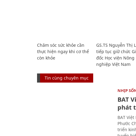
Chăm sóc sức khỏe cần
GS.TS Nguyễn Thị 
thực hiện ngay khi cơ thể
tiếp tục giữ chức 
còn khỏe
đốc Học viện Nông
nghiệp Việt Nam
Tin cùng chuyên mục
NHỊP SỐ
BAT V
phát t
BAT Việt
Phước Ch
triển ki
tuyến bi