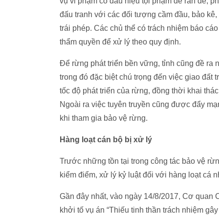
vụ vi phạm có dấu hiệu tội phạm để răn đe, p
đấu tranh với các đối tượng cầm đầu, bảo kê,
trái phép. Các chủ thể có trách nhiệm báo cáo
thẩm quyền để xử lý theo quy định.
Để rừng phát triển bền vững, tỉnh cũng đề r
trong đó đặc biệt chú trọng đến việc giao đất
tốc độ phát triển của rừng, đồng thời khai th
Ngoài ra việc tuyên truyền cũng được đẩy mạ
khi tham gia bảo vệ rừng.
Hàng loạt cán bộ bị xử lý
Trước những tồn tại trong công tác bảo vệ rừn
kiểm điểm, xử lý kỷ luật đối với hàng loạt cá 
Gần đây nhất, vào ngày 14/8/2017, Cơ quan C
khởi tố vụ án “Thiếu tinh thần trách nhiệm gâ