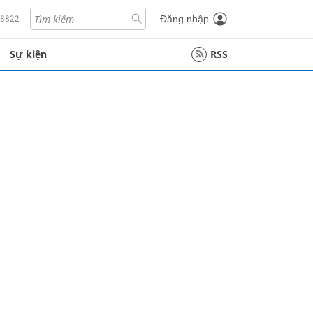
18822
Đăng nhập
Sự kiện
RSS