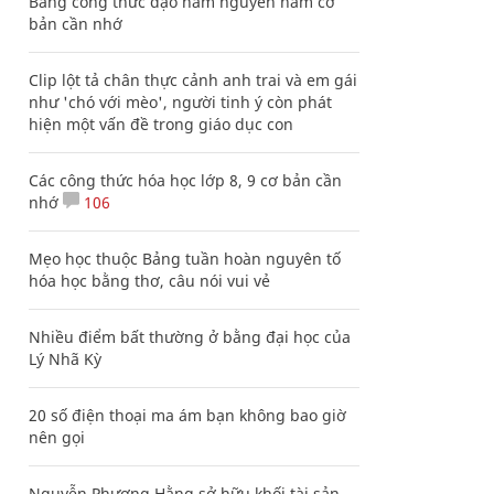
Bảng công thức đạo hàm nguyên hàm cơ
bản cần nhớ
Clip lột tả chân thực cảnh anh trai và em gái
như 'chó với mèo', người tinh ý còn phát
hiện một vấn đề trong giáo dục con
Các công thức hóa học lớp 8, 9 cơ bản cần
nhớ
106
Mẹo học thuộc Bảng tuần hoàn nguyên tố
hóa học bằng thơ, câu nói vui vẻ
Nhiều điểm bất thường ở bằng đại học của
Lý Nhã Kỳ
20 số điện thoại ma ám bạn không bao giờ
nên gọi
Nguyễn Phương Hằng sở hữu khối tài sản