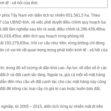
inh tế - xã hội của tỉnh.
 phía Tây Nam với diện tích tự nhiên 651.561,5 ha. Theo
của UBND tỉnh, về việc phê duyệt điều chỉnh quy hoạch ba
à đất lâm nghiệp sau khi rà soát, điều chỉnh là 296.439,48ha.
41.018,45ha; diện tích quy hoạch rừng phòng hộ
ất 193.279,83ha. Với cơ cấu như trên, rừng không chỉ đóng
có vai trò rất quan trọng trong phát triển kinh tế - xã hội của
i, trong đó số lượng di dân khá cao. Áp lực về dân số ở các
ất ở và đất canh tác tăng. Ngoài ra, giá cả một số mặt hàng
 dẫn đến nhu cầu về đất canh tác cho các mặt hàng này cũng
ất để trồng các loại cây có giá trị cao hoặc buôn bán đất,
ghiệp, từ 2005 – 2015, diện tích rừng tự nhiên mất đi trên