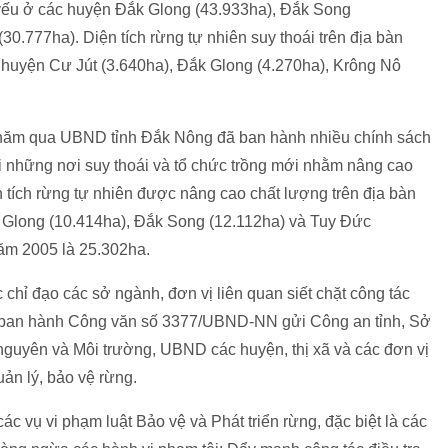
ủ yếu ở các huyện Đắk Glong (43.933ha), Đắk Song
0.777ha). Diện tích rừng tự nhiên suy thoái trên địa bàn
ác huyện Cư Jút (3.640ha), Đắk Glong (4.270ha), Krông Nô
 năm qua UBND tỉnh Đắk Nông đã ban hành nhiều chính sách
ồi những nơi suy thoái và tổ chức trồng mới nhằm nâng cao
 tích rừng tự nhiên được nâng cao chất lượng trên địa bàn
ắk Glong (10.414ha), Đắk Song (12.112ha) và Tuy Đức
 năm 2005 là 25.302ha.
 chỉ đạo các sở ngành, đơn vị liên quan siết chặt công tác
 ban hành Công văn số 3377/UBND-NN gửi Công an tỉnh, Sở
nguyên và Môi trường, UBND các huyện, thị xã và các đơn vị
ản lý, bảo vệ rừng.
 vụ vi phạm luật Bảo vệ và Phát triển rừng, đặc biệt là các