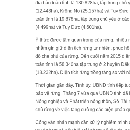
địa bàn toàn tỉnh là 130.828ha, tập trung ch
(12.443ha), Krông Nô (25.157ha) và Tuy Đức (3
toàn tỉnh là 19.878ha, tập trung chủ yếu ở c
(4.499ha) và Tuy Đức (4.601ha).
Ý thức được tầm quan trọng của rừng, nhiều
nhằm gìn giữ diện tích rừng tự nhiên, phục h
độ che phủ của rừng. Đến cuối năm 2015 diện
toàn tỉnh là 58.340ha tập trung ở 2 huyện Đ
(18.232ha). Diện tích rừng trồng tăng so với
Thời gian gần đây, Tỉnh ủy, UBND tỉnh tiếp tục
bảo vệ rừng. Tháng 7 vừa qua UBND tỉnh đã
Nông nghiệp và Phát triển nông thôn, Sở Tài 
chủ rừng về việc tăng cường các biện pháp qu
Công văn nhấn mạnh cần xử lý nghiêm minh các