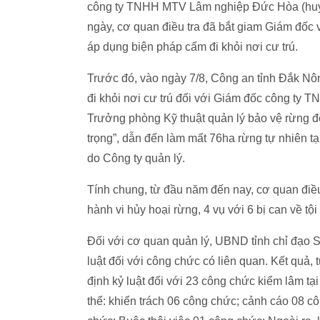
công ty TNHH MTV Lâm nghiệp Đức Hòa (huyệ
ngày, cơ quan điều tra đã bắt giam Giám đốc
áp dụng biện pháp cấm đi khỏi nơi cư trú.
Trước đó, vào ngày 7/8, Công an tỉnh Đắk Nôn
đi khỏi nơi cư trú đối với Giám đốc công ty
Trưởng phòng Kỹ thuật quản lý bảo vệ rừng để
trọng”, dẫn đến làm mất 76ha rừng tự nhiên tạ
do Công ty quản lý.
Tính chung, từ đầu năm đến nay, cơ quan điều 
hành vi hủy hoại rừng, 4 vụ với 6 bị can về tộ
Đối với cơ quan quản lý, UBND tỉnh chỉ đạo 
luật đối với công chức có liên quan. Kết qu
định kỷ luật đối với 23 công chức kiểm lâm t
thể: khiển trách 06 công chức; cảnh cáo 08 