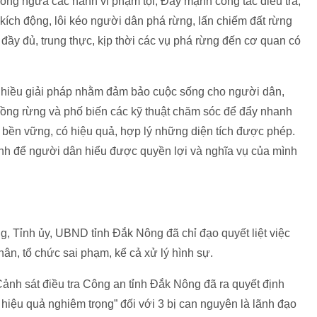
hòng ngừa các hành vi phạm tội; Đẩy mạnh công tác điều tra,
 kích động, lôi kéo người dân phá rừng, lấn chiếm đất rừng
 đầy đủ, trung thực, kịp thời các vụ phá rừng đến cơ quan có
a nhiều giải pháp nhằm đảm bảo cuộc sống cho người dân,
 trồng rừng và phố biến các kỹ thuật chăm sóc để đẩy nhanh
ác bền vững, có hiệu quả, hợp lý những diện tích được phép.
nh để người dân hiểu được quyền lợi và nghĩa vụ của mình
g, Tỉnh ủy, UBND tỉnh Đắk Nông đã chỉ đạo quyết liệt việc
nhân, tổ chức sai phạm, kể cả xử lý hình sự.
ảnh sát điều tra Công an tỉnh Đắk Nông đã ra quyết định
y hiệu quả nghiêm trọng” đối với 3 bị can nguyên là lãnh đạo