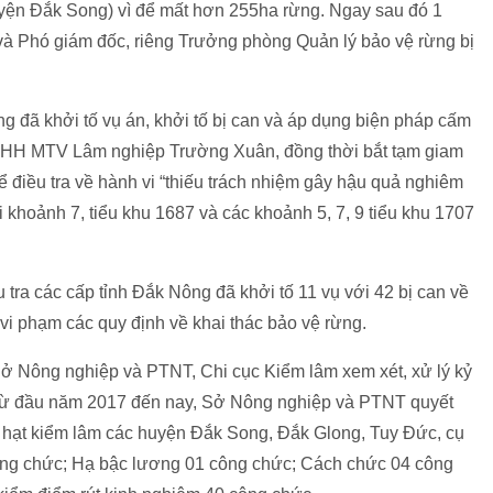
n Đắk Song) vì để mất hơn 255ha rừng. Ngay sau đó 1
 và Phó giám đốc, riêng Trưởng phòng Quản lý bảo vệ rừng bị
g đã khởi tố vụ án, khởi tố bị can và áp dụng biện pháp cấm
 TNHH MTV Lâm nghiệp Trường Xuân, đồng thời bắt tạm giam
 điều tra về hành vi “thiếu trách nhiệm gây hậu quả nghiêm
i khoảnh 7, tiểu khu 1687 và các khoảnh 5, 7, 9 tiểu khu 1707
tra các cấp tỉnh Đắk Nông đã khởi tố 11 vụ với 42 bị can về
i vi phạm các quy định về khai thác bảo vệ rừng.
Sở Nông nghiệp và PTNT, Chi cục Kiểm lâm xem xét, xử lý kỷ
ả, từ đầu năm 2017 đến nay, Sở Nông nghiệp và PTNT quyết
ại hạt kiểm lâm các huyện Đắk Song, Đắk Glong, Tuy Đức, cụ
công chức; Hạ bậc lương 01 công chức; Cách chức 04 công