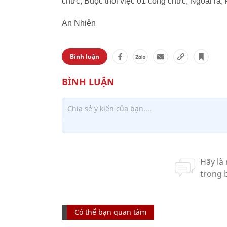
chức; Buộc thôi việc 01 công chức; Ngoài ra,
An Nhiên
Bình luận
Có thể bạn quan tâm