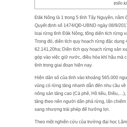
triển k
Đăk Nông là 1 trong 5 tỉnh Tây Nguyên, nằm ở
Quyết định số 1474/QĐ-UBND ngày 08/9/2017 
loại rừng tỉnh Đăk Nông, tổng diện tích rừng v
Trong đó, diện tích quy hoạch rừng đặc dụng 
62.141,20ha; Diện tích quy hoạch rừng sản xu
góp vào việc giữ nước, điều hòa khí hậu mà còn 
tỉnh trong giai đoạn hiện nay.
Hiện dân số của tỉnh vào khoảng 565.000 ngườ
vùng có rừng tăng nhanh dẫn đến nhu cầu về đ
nông sản tăng cao (Cà phê, Hồ tiêu, Điều,…),
tăng theo nên người dân phá rừng, lấn chiếm đ
sang nhượng trái phép để hưởng lợi.
Theo một nghiên cứu của trường đại học Lâm n