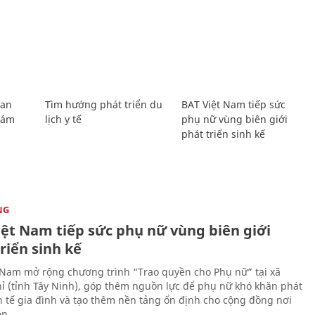
Lan
Tìm hướng phát triển du
BAT Việt Nam tiếp sức
Giám
lịch y tế
phụ nữ vùng biên giới
phát triển sinh kế
NG
iệt Nam tiếp sức phụ nữ vùng biên giới
riển sinh kế
 Nam mở rộng chương trình “Trao quyền cho Phụ nữ” tại xã
ỉ (tỉnh Tây Ninh), góp thêm nguồn lực để phụ nữ khó khăn phát
nh tế gia đình và tạo thêm nền tảng ổn định cho cộng đồng nơi
ên.