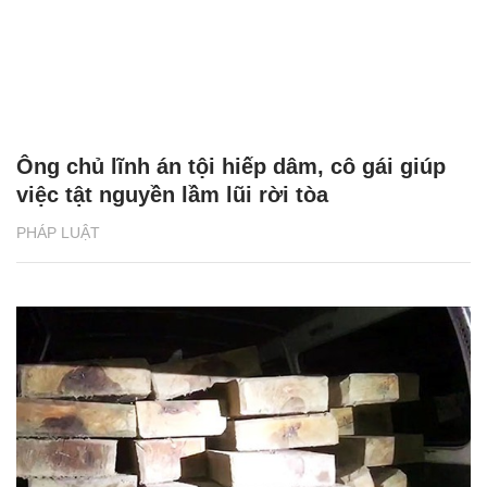
Ông chủ lĩnh án tội hiếp dâm, cô gái giúp
việc tật nguyền lầm lũi rời tòa
PHÁP LUẬT