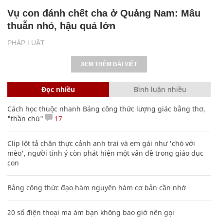
Vụ con đánh chết cha ở Quảng Nam: Mâu
thuẫn nhỏ, hậu quả lớn
PHÁP LUẬT
XEM THÊM BÀI VIẾT
Đọc nhiều
Bình luận nhiều
Cách học thuộc nhanh Bảng công thức lượng giác bằng thơ,
"thần chú"
17
Clip lột tả chân thực cảnh anh trai và em gái như 'chó với
mèo', người tinh ý còn phát hiện một vấn đề trong giáo dục
con
Bảng công thức đạo hàm nguyên hàm cơ bản cần nhớ
20 số điện thoại ma ám bạn không bao giờ nên gọi