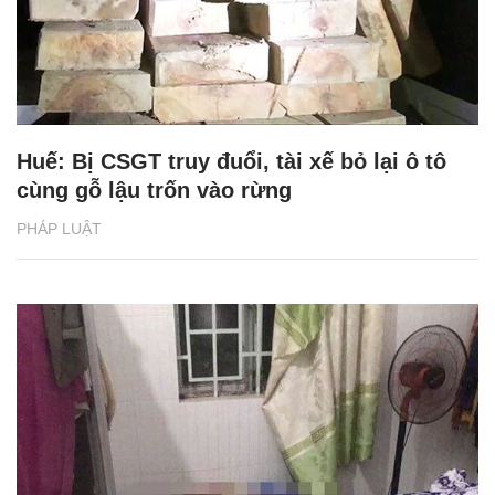
Huế: Bị CSGT truy đuổi, tài xế bỏ lại ô tô
cùng gỗ lậu trốn vào rừng
PHÁP LUẬT