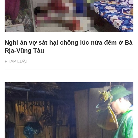
Nghi án vợ sát hại chồng lúc nửa đêm ở Bà
Rịa-Vũng Tàu
PHÁP LUẬT