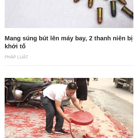
Mang súng bút lên máy bay, 2 thanh niên bị
khởi tố
PHÁP LUẬT