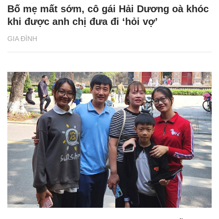
Bố mẹ mất sớm, cô gái Hải Dương oà khóc
khi được anh chị đưa đi ‘hỏi vợ’
GIA ĐÌNH