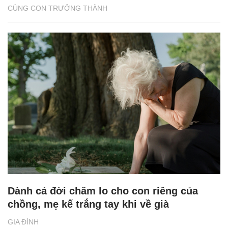
CÙNG CON TRƯỞNG THÀNH
Dành cả đời chăm lo cho con riêng của
chồng, mẹ kế trắng tay khi về già
GIA ĐÌNH