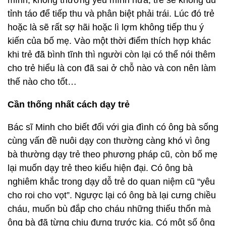
mình, không thương yêu mình nữa, trẻ sẽ không đủ
tỉnh táo để tiếp thu và phân biệt phải trái. Lúc đó trẻ
hoặc là sẽ rất sợ hãi hoặc lì lợm không tiếp thu ý
kiến của bố mẹ. Vào một thời điểm thích hợp khác
khi trẻ đã bình tĩnh thì người còn lại có thể nói thêm
cho trẻ hiểu là con đã sai ở chỗ nào và con nên làm
thế nào cho tốt…
Cần thống nhất cách dạy trẻ
Bác sĩ Minh cho biết đối với gia đình có ông bà sống
cùng vấn đề nuôi dạy con thường càng khó vì ông
bà thường dạy trẻ theo phương pháp cũ, còn bố mẹ
lại muốn dạy trẻ theo kiểu hiện đại. Có ông bà
nghiêm khắc trong dạy dỗ trẻ do quan niệm cũ “yêu
cho roi cho vọt”. Ngược lại có ông bà lại cưng chiều
cháu, muốn bù đắp cho cháu những thiếu thốn mà
ông bà đã từng chịu đựng trước kia. Có một số ông