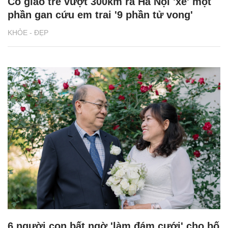
Cô giáo trẻ vượt 300km ra Hà Nội 'xẻ' một
phần gan cứu em trai '9 phần tử vong'
KHỎE - ĐẸP
6 người con bất ngờ 'làm đám cưới' cho bố