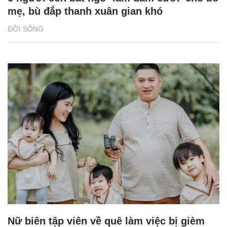
mẹ, bù đắp thanh xuân gian khó
ĐỜI SỐNG
Nữ biên tập viên về quê làm việc bị gièm