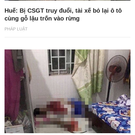
Huế: Bị CSGT truy đuổi, tài xế bỏ lại ô tô
cùng gỗ lậu trốn vào rừng
PHÁP LUẬT