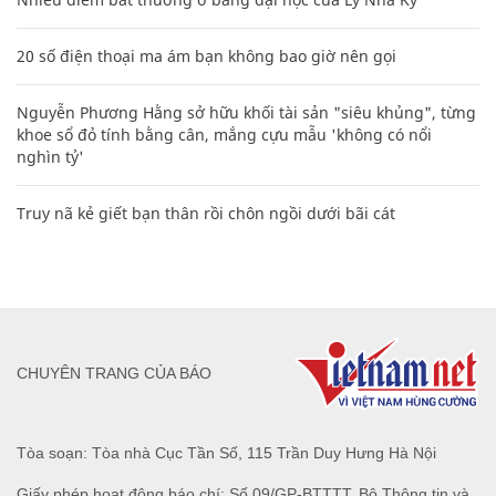
20 số điện thoại ma ám bạn không bao giờ nên gọi
Nguyễn Phương Hằng sở hữu khối tài sản "siêu khủng", từng
khoe sổ đỏ tính bằng cân, mắng cựu mẫu 'không có nổi
nghìn tỷ'
Truy nã kẻ giết bạn thân rồi chôn ngồi dưới bãi cát
CHUYÊN TRANG CỦA BÁO
Tòa soạn: Tòa nhà Cục Tần Số, 115 Trần Duy Hưng Hà Nội
Giấy phép hoạt động báo chí: Số 09/GP-BTTTT, Bộ Thông tin và