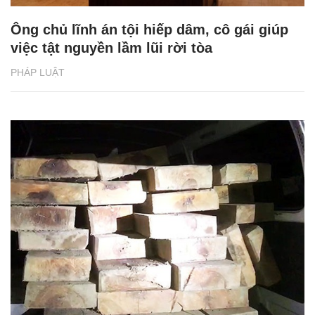
Ông chủ lĩnh án tội hiếp dâm, cô gái giúp
việc tật nguyền lầm lũi rời tòa
PHÁP LUẬT