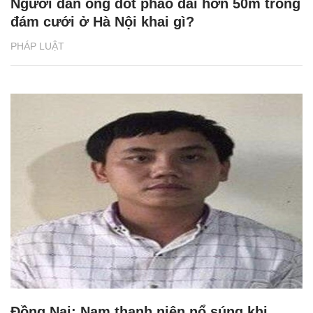
Người đàn ông đốt pháo dài hơn 50m trong
đám cưới ở Hà Nội khai gì?
PHÁP LUẬT
Đồng Nai: Nam thanh niên nổ súng khi