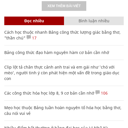
XEM THÊM BÀI VIẾT
Đọc nhiều
Bình luận nhiều
Cách học thuộc nhanh Bảng công thức lượng giác bằng thơ,
"thần chú"
17
Bảng công thức đạo hàm nguyên hàm cơ bản cần nhớ
Clip lột tả chân thực cảnh anh trai và em gái như 'chó với
mèo', người tinh ý còn phát hiện một vấn đề trong giáo dục
con
Các công thức hóa học lớp 8, 9 cơ bản cần nhớ
106
Mẹo học thuộc Bảng tuần hoàn nguyên tố hóa học bằng thơ,
câu nói vui vẻ
Nhiều điểm bất thường ở bằng đại học của Lý Nhã Kỳ