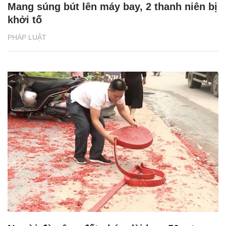
Mang súng bút lên máy bay, 2 thanh niên bị
khởi tố
PHÁP LUẬT