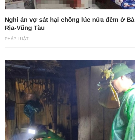
Nghi án vợ sát hại chồng lúc nửa đêm ở Bà
Rịa-Vũng Tàu
PHÁP LUẬT