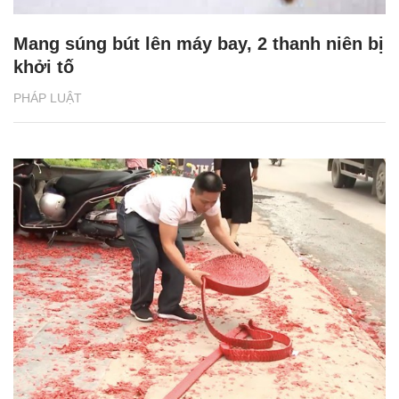
Mang súng bút lên máy bay, 2 thanh niên bị
khởi tố
PHÁP LUẬT