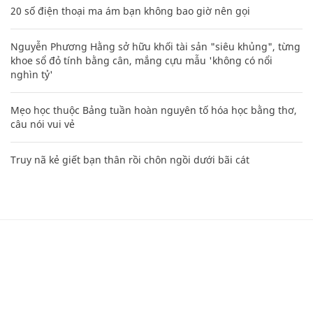
20 số điện thoại ma ám bạn không bao giờ nên gọi
Nguyễn Phương Hằng sở hữu khối tài sản "siêu khủng", từng
khoe sổ đỏ tính bằng cân, mắng cựu mẫu 'không có nổi
nghìn tỷ'
Mẹo học thuộc Bảng tuần hoàn nguyên tố hóa học bằng thơ,
câu nói vui vẻ
Truy nã kẻ giết bạn thân rồi chôn ngồi dưới bãi cát
CHUYÊN TRANG CỦA BÁO
Tòa soạn: Tòa nhà Cục Tần Số, 115 Trần Duy Hưng Hà Nội