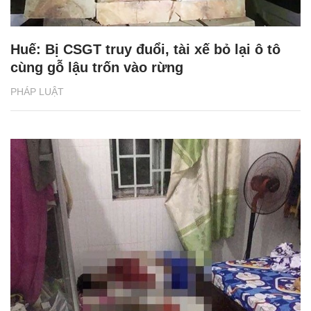
Huế: Bị CSGT truy đuổi, tài xế bỏ lại ô tô
cùng gỗ lậu trốn vào rừng
PHÁP LUẬT