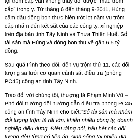
tội trộm cắp vẫn không thay đổi được “máu trộm
cắp” trong y. Từ tháng 6 đến tháng 9-2011, Hùng
cầm đầu đồng bọn thực hiện trót lọt năm vụ trộm
cắp nhắm đến két sắt của các công ty, xí nghiệp
trên địa bàn tỉnh Tây Ninh và Thừa Thiên Huế. Số
tài sản mà Hùng và đồng bọn thu về gần 6,5 tỷ
đồng.
Sau quá trình theo dõi, đến vụ trộm thứ 11, các đối
tượng sa lưới cơ quan cảnh sát điều tra (phòng
PC45) công an tỉnh Tây Ninh.
Trao đổi với chúng tôi, thượng tá Phạm Minh Vũ –
Phó đội trưởng đội hướng dẫn điều tra phòng PC45
công an tỉnh Tây Ninh cho biết:
“Số tài sản mà nhóm
đối tượng trộm là rất lớn, khiến nhiều công ty, doanh
nghiệp điêu đứng. Điều đáng nói, hầu hết các đối
tượng đều từng có tiền án, sinh sống tại nhiều địa