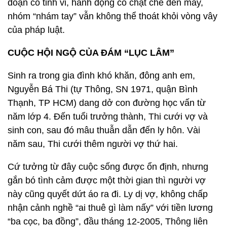
đoạn có tinh vi, hành động có chặt chẽ đến mấy,
nhóm “nhám tay” vẫn không thể thoát khỏi vòng vây
của pháp luật.
CUỘC HỘI NGỘ CỦA ĐÁM “LỤC LÂM”
Sinh ra trong gia đình khó khăn, đông anh em,
Nguyễn Bá Thi (tự Thông, SN 1971, quận Bình
Thạnh, TP HCM) dang dở con đường học vấn từ
năm lớp 4. Đến tuổi trưởng thành, Thi cưới vợ và
sinh con, sau đó mâu thuẫn dẫn đến ly hôn. Vài
năm sau, Thi cưới thêm người vợ thứ hai.
Cứ tưởng từ đây cuộc sống được ổn định, nhưng
gắn bó tình cảm được một thời gian thì người vợ
này cũng quyết dứt áo ra đi. Ly dị vợ, không chấp
nhận cảnh nghề “ai thuê gì làm nấy” với tiền lương
“ba cọc, ba đồng”, đầu tháng 12-2005, Thông liên