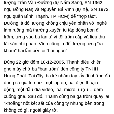
tượng Trần Văn Đường (tự Năm Sang, SN 1962,
ngụ Đồng Nai) và Nguyễn Bá Vĩnh (tự Xệ, SN 1973,
ngụ quận Bình Thạnh, TP HCM) để “hợp tác”.
Đường là đối tượng không chịu yên phận với nghề
làm ruộng mà thường xuyên tụ tập đồng bọn đi
trộm, từng vào ba lần tù vì tội trộm cắp và tiêu thụ
tài sản phi pháp. Vĩnh cũng là đối tượng từng “ra
khám” hai lần bởi tội “hai ngón”.
Đúng 22 giờ đêm 18-12-2005, Thanh điều khiển
ghe máy chở ba “bạn trộm” đến công ty TNHH
Hưng Phát. Tại đây, ba kẻ nhám tay lấy đi những đồ
dùng có giá trị như: một laptop, hai điện thoại di
động, một đầu đĩa video, loa, micro, rượu… đem
xuống ghe. Sau đó, Thanh cùng ba gã trộm quay lại
“khoắng” nốt két sắt của công ty nhưng bên trong
không có gì, ngoài giấy tờ.