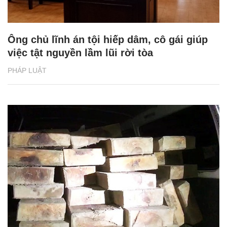
Ông chủ lĩnh án tội hiếp dâm, cô gái giúp
việc tật nguyền lầm lũi rời tòa
PHÁP LUẬT