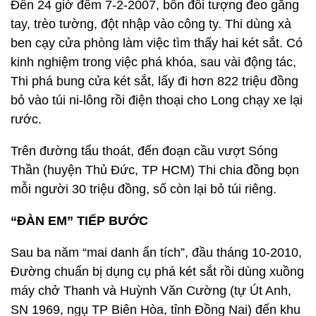
Đến 24 giờ đêm 7-2-2007, bốn đối tượng đeo găng
tay, trèo tường, đột nhập vào công ty. Thi dùng xà
ben cạy cửa phòng làm việc tìm thấy hai két sắt. Có
kinh nghiệm trong việc phá khóa, sau vài động tác,
Thi phá bung cửa két sắt, lấy đi hơn 822 triệu đồng
bỏ vào túi ni-lông rồi điện thoại cho Long chạy xe lại
rước.
Trên đường tẩu thoát, đến đoạn cầu vượt Sóng
Thần (huyện Thủ Đức, TP HCM) Thi chia đồng bọn
mỗi người 30 triệu đồng, số còn lại bỏ túi riêng.
“ĐÀN EM” TIẾP BƯỚC
Sau ba năm “mai danh ẩn tích”, đầu tháng 10-2010,
Đường chuẩn bị dụng cụ phá két sắt rồi dùng xuồng
máy chở Thanh và Huỳnh Văn Cường (tự Út Anh,
SN 1969, ngụ TP Biên Hòa, tỉnh Đồng Nai) đến khu