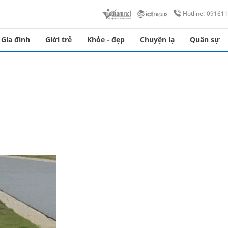
Hotline: 09161
Gia đình
Giới trẻ
Khỏe - đẹp
Chuyện lạ
Quân sự