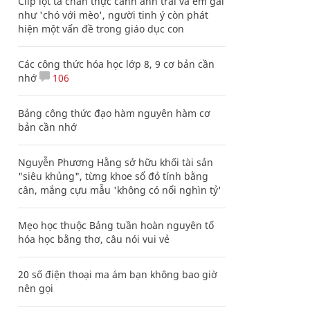
Clip lột tả chân thực cảnh anh trai và em gái
như 'chó với mèo', người tinh ý còn phát
hiện một vấn đề trong giáo dục con
Các công thức hóa học lớp 8, 9 cơ bản cần
nhớ
106
Bảng công thức đạo hàm nguyên hàm cơ
bản cần nhớ
Nguyễn Phương Hằng sở hữu khối tài sản
"siêu khủng", từng khoe sổ đỏ tính bằng
cân, mắng cựu mẫu 'không có nổi nghìn tỷ'
Mẹo học thuộc Bảng tuần hoàn nguyên tố
hóa học bằng thơ, câu nói vui vẻ
20 số điện thoại ma ám bạn không bao giờ
nên gọi