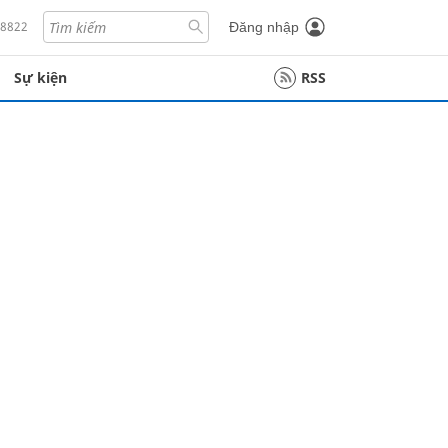
18822
Đăng nhập
Sự kiện
RSS