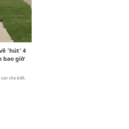
về 'hút' 4
h bao giờ
con cho biết.