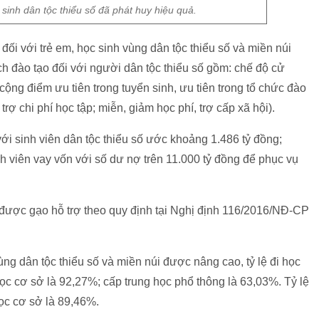
sinh dân tộc thiểu số đã phát huy hiệu quả.
đối với trẻ em, học sinh vùng dân tộc thiểu số và miền núi
ch đào tạo đối với người dân tộc thiểu số gồm: chế độ cử
 cộng điểm ưu tiên trong tuyển sinh, ưu tiên trong tổ chức đào
rợ chi phí học tập; miễn, giảm học phí, trợ cấp xã hội).
ới sinh viên dân tộc thiểu số ước khoảng 1.486 tỷ đồng;
nh viên vay vốn với số dư nợ trên 11.000 tỷ đồng để phục vụ
được gạo hỗ trợ theo quy định tại Nghị định 116/2016/NĐ-CP
ùng dân tộc thiểu số và miền núi được nâng cao, tỷ lệ đi học
học cơ sở là 92,27%; cấp trung học phổ thông là 63,03%. Tỷ lệ
học cơ sở là 89,46%.