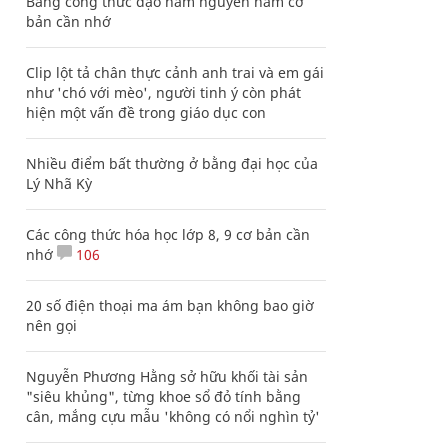
Bảng công thức đạo hàm nguyên hàm cơ
bản cần nhớ
Clip lột tả chân thực cảnh anh trai và em gái
như 'chó với mèo', người tinh ý còn phát
hiện một vấn đề trong giáo dục con
Nhiều điểm bất thường ở bằng đại học của
Lý Nhã Kỳ
Các công thức hóa học lớp 8, 9 cơ bản cần
nhớ
106
20 số điện thoại ma ám bạn không bao giờ
nên gọi
Nguyễn Phương Hằng sở hữu khối tài sản
"siêu khủng", từng khoe sổ đỏ tính bằng
cân, mắng cựu mẫu 'không có nổi nghìn tỷ'