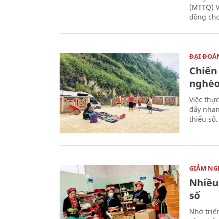
(MTTQ) V
đồng cho
ĐẠI ĐOÀ
Chiến
nghè
Việc thực
đẩy nhan
thiểu số.
GIẢM NG
Nhiều
số
Nhờ triể