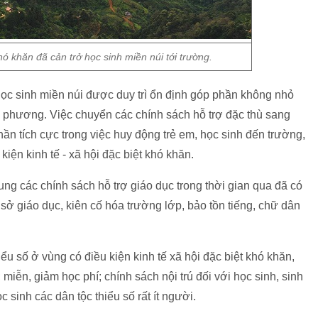
hó khăn đã cản trở học sinh miền núi tới trường.
ọc sinh miền núi được duy trì ổn định góp phần không nhỏ
a phương. Việc chuyển các chính sách hỗ trợ đặc thù sang
ần tích cực trong việc huy động trẻ em, học sinh đến trường,
 kiện kinh tế - xã hội đặc biệt khó khăn.
sung các chính sách hỗ trợ giáo dục trong thời gian qua đã có
 sở giáo dục, kiên cố hóa trường lớp, bảo tồn tiếng, chữ dân
iểu số ở vùng có điều kiện kinh tế xã hội đặc biệt khó khăn,
miễn, giảm học phí; chính sách nội trú đối với học sinh, sinh
c sinh các dân tộc thiểu số rất ít người.