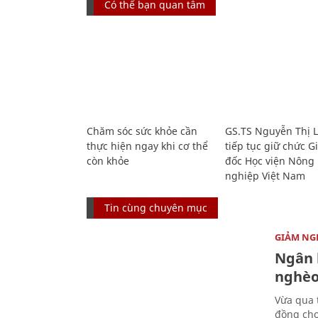
Có thể bạn quan tâm
Chăm sóc sức khỏe cần
GS.TS Nguyễn Thị 
thực hiện ngay khi cơ thể
tiếp tục giữ chức 
còn khỏe
đốc Học viện Nông
nghiệp Việt Nam
Tin cùng chuyên mục
GIẢM NG
Ngân 
nghèo
Vừa qua 
đồng cho