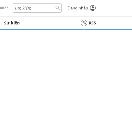
18822
Đăng nhập
Sự kiện
RSS