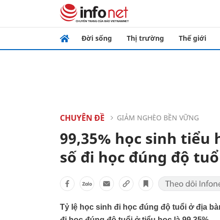
Đời sống
Thị trường
Thế giới
CHUYÊN ĐỀ
GIẢM NGHÈO BỀN VỮNG
99,35% học sinh tiểu 
số đi học đúng độ tuổ
Tỷ lệ học sinh đi học đúng độ tuổi ở địa b
đi học đúng độ tuổi ở tiểu học là 99,35%.