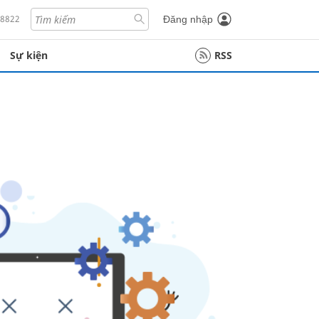
18822
Đăng nhập
Sự kiện
RSS