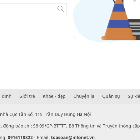
a đình
Giới trẻ
Khỏe - đẹp
Chuyện lạ
Quân sự
Sự ki
 nhà Cục Tần Số, 115 Trần Duy Hưng Hà Nội
t động báo chí: Số 09/GP-BTTTT, Bộ Thông tin và Truyền thông cấ
ung:
0916118822
-
Email:
toasoan@infonet.vn