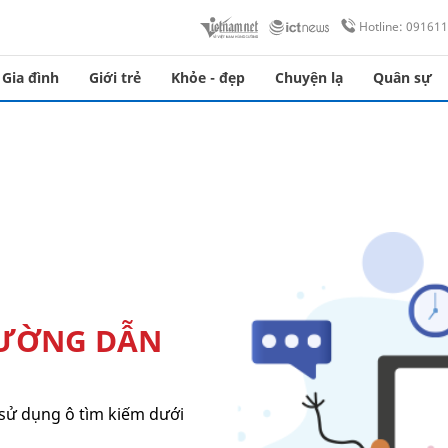
Hotline: 09161
Gia đình
Giới trẻ
Khỏe - đẹp
Chuyện lạ
Quân sự
ĐƯỜNG DẪN
sử dụng ô tìm kiếm dưới