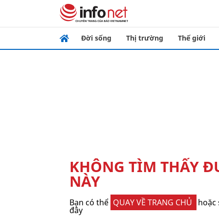
Đời sống
Thị trường
Thế giới
KHÔNG TÌM THẤY 
NÀY
Bạn có thể
QUAY VỀ TRANG CHỦ
hoặc 
đây