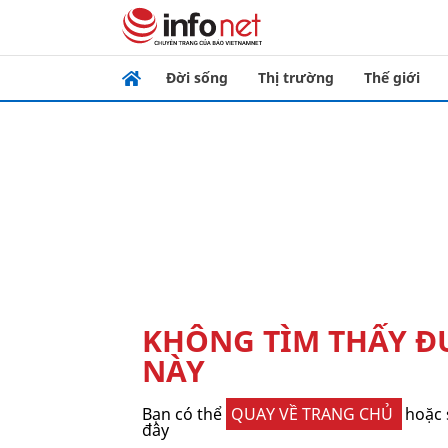
Đời sống
Thị trường
Thế giới
KHÔNG TÌM THẤY 
NÀY
Bạn có thể
QUAY VỀ TRANG CHỦ
hoặc 
đây