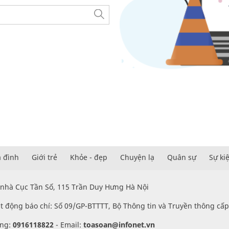
a đình
Giới trẻ
Khỏe - đẹp
Chuyện lạ
Quân sự
Sự ki
 nhà Cục Tần Số, 115 Trần Duy Hưng Hà Nội
t động báo chí: Số 09/GP-BTTTT, Bộ Thông tin và Truyền thông cấ
ung:
0916118822
-
Email:
toasoan@infonet.vn