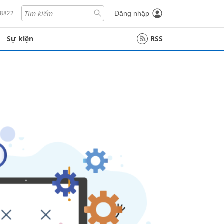
18822
Đăng nhập
Sự kiện
RSS