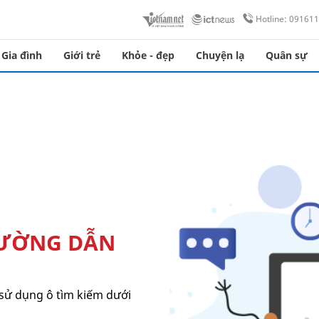
Hotline: 09161
Gia đình
Giới trẻ
Khỏe - đẹp
Chuyện lạ
Quân sự
ĐƯỜNG DẪN
sử dụng ô tìm kiếm dưới