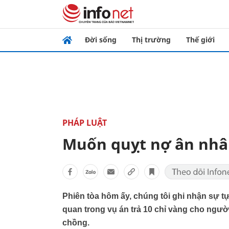
Đời sống
Thị trường
Thế giới
PHÁP LUẬT
Muốn quỵt nợ ân nhâ
Phiên tòa hôm ấy, chúng tôi ghi nhận sự t
quan trong vụ án trả 10 chỉ vàng cho ngư
chồng.