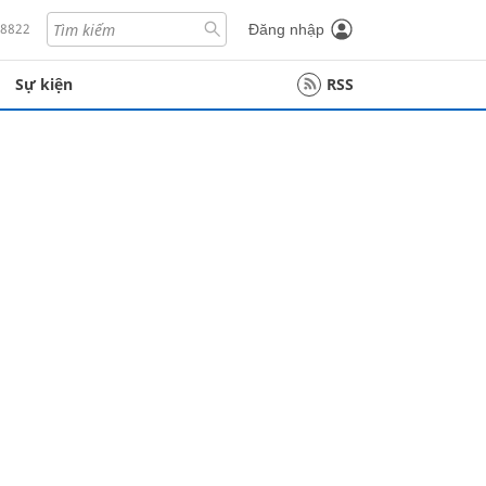
18822
Đăng nhập
Sự kiện
RSS