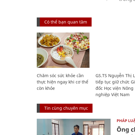
Có thể bạn quan tâm
Chăm sóc sức khỏe cần
GS.TS Nguyễn Thị 
thực hiện ngay khi cơ thể
tiếp tục giữ chức 
còn khỏe
đốc Học viện Nông
nghiệp Việt Nam
Tin cùng chuyên mục
PHÁP LU
Ông ch