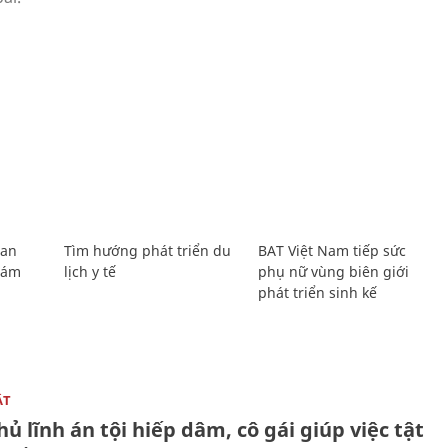
Lan
Tìm hướng phát triển du
BAT Việt Nam tiếp sức
Giám
lịch y tế
phụ nữ vùng biên giới
phát triển sinh kế
ẬT
ủ lĩnh án tội hiếp dâm, cô gái giúp việc tật