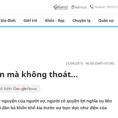
Hotline: 09161
Gia đình
Giới trẻ
Khỏe - đẹp
Chuyện lạ
Quân sự
25/04/2015 06:00 (GMT+07:00)
n mà không thoát...
ự nguyện của người vợ, người có quyền lợi nghĩa vụ liên
ời đàn bà khốn khổ kia trước sự bực dọc như điên của