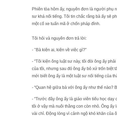
Phiên tòa hôm ấy, nguyên đơn là người phụ nữ
sư khá nổi tiếng. Tôi tin chắc rằng bà ấy sẽ p
một cổ xe tuấn mã ở chốn pháp đình.
Tôi hỏi và nguyên đơn trả lời:
- "Bà kiện ai, kiện về việc gì?”
- “Tôi kiện ông luật sư này, tôi đòi ông ấy p
của tôi, nhưng sau đó ông ấy bỏ xứ trốn biệt t
mới biết ông ấy là một luật sư nổi tiếng của t
- “Quan hệ giữa bà với ông ấy như thế nào?
- “Trước đây ông ấy là giáo viên tiểu học dạy 
tôi ở vậy mà nuôi thằng con còn nhỏ. Ông ấy là
vài chỉ. Động lòng vì cảnh ngộ khó khăn của 