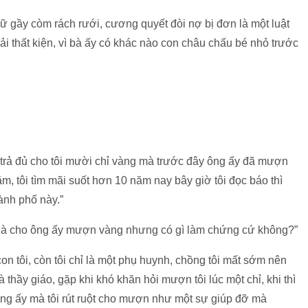
 gầy còm rách rưới, cương quyết đòi nợ bị đơn là một luật
hải thất kiện, vì bà ấy có khác nào con châu chấu bé nhỏ trước
hải trả đủ cho tôi mười chỉ vàng mà trước đây ông ấy đã mượn
ăm, tôi tìm mãi suốt hơn 10 năm nay bây giờ tôi đọc báo thì
hành phố này.”
 Bà cho ông ấy mượn vàng nhưng có gì làm chứng cứ không?”
con tôi, còn tôi chỉ là một phụ huynh, chồng tôi mất sớm nên
 thầy giáo, gặp khi khó khăn hỏi mượn tôi lúc một chỉ, khi thì
ông ấy mà tôi rút ruột cho mượn như một sự giúp đỡ mà