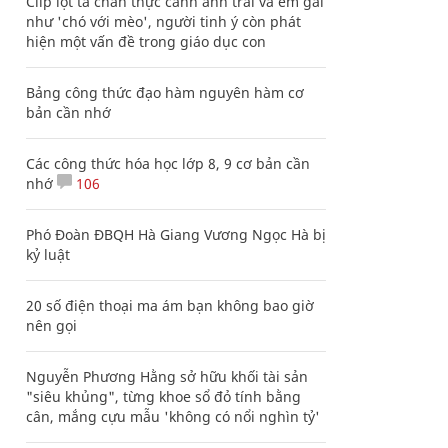
Clip lột tả chân thực cảnh anh trai và em gái
như 'chó với mèo', người tinh ý còn phát
hiện một vấn đề trong giáo dục con
Bảng công thức đạo hàm nguyên hàm cơ
bản cần nhớ
Các công thức hóa học lớp 8, 9 cơ bản cần
nhớ
106
Phó Đoàn ĐBQH Hà Giang Vương Ngọc Hà bị
kỷ luật
20 số điện thoại ma ám bạn không bao giờ
nên gọi
Nguyễn Phương Hằng sở hữu khối tài sản
"siêu khủng", từng khoe sổ đỏ tính bằng
cân, mắng cựu mẫu 'không có nổi nghìn tỷ'