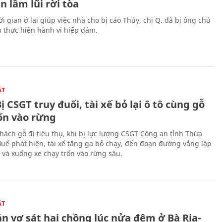
 lầm lũi rời tòa
i gian ở lại giúp việc nhà cho bị cáo Thủy, chị Q. đã bị ông chủ
n thực hiện hành vi hiếp dâm.
ẬT
ị CSGT truy đuổi, tài xế bỏ lại ô tô cùng gỗ
rốn vào rừng
hách gỗ đi tiêu thụ, khi bị lực lượng CSGT Công an tỉnh Thừa
Huế phát hiện, tài xế tăng ga bỏ chạy, đến đoạn đường vắng lập
 và xuống xe chạy trốn vào rừng sâu.
ẬT
n vợ sát hại chồng lúc nửa đêm ở Bà Rịa-