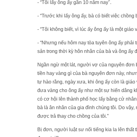
- “Tôi lấy ông ấy gần 10 năm nay".
- “Trước khi lấy ông ấy, bà có biết việc chồng
- “Tôi không biết, vì lúc ấy ông ấy là một giáo 
- “Nhưng nếu hôm nay tòa tuyên ông ấy phải 
sản trong thời kỳ hôn nhân của bà và ông ấy đ
Ngần ngừ một lát, người vợ của nguyên đơn bộ
tiền hay vàng gì của bà nguyên đơn này, như
tự hào rằng, ngày xưa, khi ông ấy còn là giáo
đưa vàng cho ông ấy như một sự hiến dâng k
có cơ hội lên thành phố học lấy bằng cử nhân 
bà là ân nhân của gia đình chúng tôi. Do vậy, 
được trả thay cho chồng của tôi.”
Bị đơn, người luật sư nổi tiếng kia la lên thấ