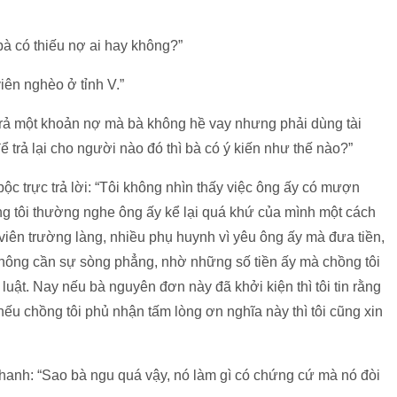
 bà có thiếu nợ ai hay không?”
viên nghèo ở tỉnh V.”
trả một khoản nợ mà bà không hề vay nhưng phải dùng tài
ể trả lại cho người nào đó thì bà có ý kiến như thế nào?”
c trực trả lời: “Tôi không nhìn thấy việc ông ấy có mượn
ng tôi thường nghe ông ấy kể lại quá khứ của mình một cách
 viên trường làng, nhiều phụ huynh vì yêu ông ấy mà đưa tiền,
hông cần sự sòng phẳng, nhờ những số tiền ấy mà chồng tôi
luật. Nay nếu bà nguyên đơn này đã khởi kiện thì tôi tin rằng
nếu chồng tôi phủ nhận tấm lòng ơn nghĩa này thì tôi cũng xin
t thanh: “Sao bà ngu quá vậy, nó làm gì có chứng cứ mà nó đòi