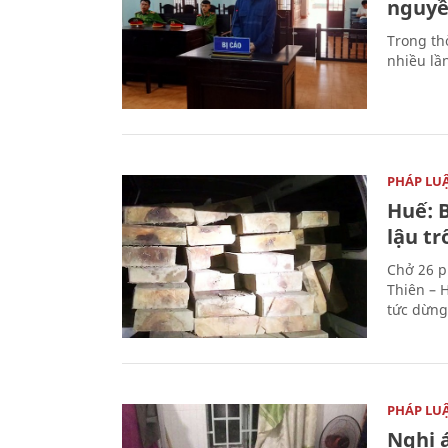
nguyền
Trong thờ
nhiều lầ
PHÁP LU
Huế: B
lậu t
Chở 26 p
Thiên – 
tức dừng
PHÁP LU
Nghi á