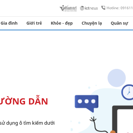
Hotline: 09161
Gia đình
Giới trẻ
Khỏe - đẹp
Chuyện lạ
Quân sự
ĐƯỜNG DẪN
sử dụng ô tìm kiếm dưới