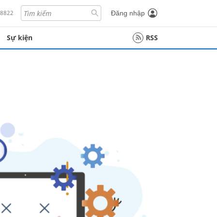
18822
Đăng nhập
Sự kiện
RSS