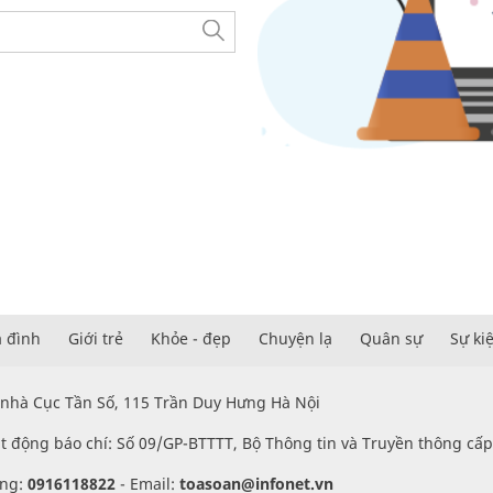
a đình
Giới trẻ
Khỏe - đẹp
Chuyện lạ
Quân sự
Sự ki
 nhà Cục Tần Số, 115 Trần Duy Hưng Hà Nội
t động báo chí: Số 09/GP-BTTTT, Bộ Thông tin và Truyền thông cấ
ung:
0916118822
-
Email:
toasoan@infonet.vn