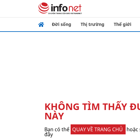
Đời sống
Thị trường
Thế giới
KHÔNG TÌM THẤY 
NÀY
Bạn có thể
QUAY VỀ TRANG CHỦ
hoặc 
đây