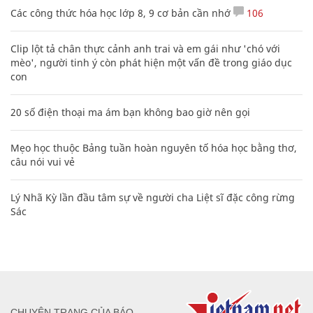
Các công thức hóa học lớp 8, 9 cơ bản cần nhớ
106
Clip lột tả chân thực cảnh anh trai và em gái như 'chó với
mèo', người tinh ý còn phát hiện một vấn đề trong giáo dục
con
20 số điện thoại ma ám bạn không bao giờ nên gọi
Mẹo học thuộc Bảng tuần hoàn nguyên tố hóa học bằng thơ,
câu nói vui vẻ
Lý Nhã Kỳ lần đầu tâm sự về người cha Liệt sĩ đặc công rừng
Sác
CHUYÊN TRANG CỦA BÁO