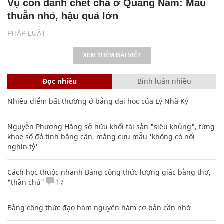
Vụ con đánh chết cha ở Quảng Nam: Mâu
thuẫn nhỏ, hậu quả lớn
PHÁP LUẬT
XEM THÊM BÀI VIẾT
Đọc nhiều
Bình luận nhiều
Nhiều điểm bất thường ở bằng đại học của Lý Nhã Kỳ
Nguyễn Phương Hằng sở hữu khối tài sản "siêu khủng", từng
khoe sổ đỏ tính bằng cân, mắng cựu mẫu 'không có nổi
nghìn tỷ'
Cách học thuộc nhanh Bảng công thức lượng giác bằng thơ,
"thần chú"
17
Bảng công thức đạo hàm nguyên hàm cơ bản cần nhớ