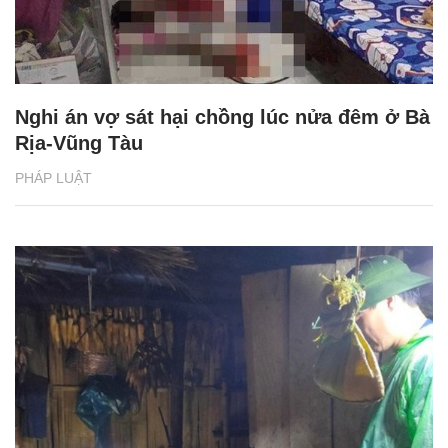
Nghi án vợ sát hại chồng lúc nửa đêm ở Bà
Rịa-Vũng Tàu
PHÁP LUẬT