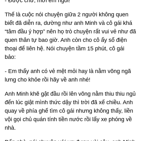
- Được chứ, mời em ngồi!
Thế là cuộc nói chuyện giữa 2 người không quen
biết đã diễn ra, dường như anh Minh và cô gái khá
“tâm đầu ý hợp” nên họ trò chuyện rất vui vẻ như đã
quen thân tự bao giờ. Anh còn cho cô ấy số điện
thoại để liên hệ. Nói chuyện tầm 15 phút, cô gái
bảo:
- Em thấy anh có vẻ mệt mỏi hay là nằm võng ngã
lưng cho khỏe rồi hãy về anh nhé!
Anh Minh khẽ gật đầu rồi lên võng nằm thiu thiu ngủ
đến lúc giật mình thức dậy thì trời đã xế chiều. Anh
quay về phía ghế tìm cô gái nhưng không thấy, liền
vội gọi chủ quán tính tiền nước rồi lấy xe phóng về
nhà.