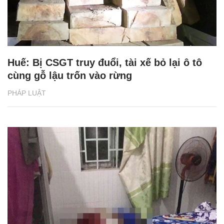
Huế: Bị CSGT truy đuổi, tài xế bỏ lại ô tô
cùng gỗ lậu trốn vào rừng
PHÁP LUẬT