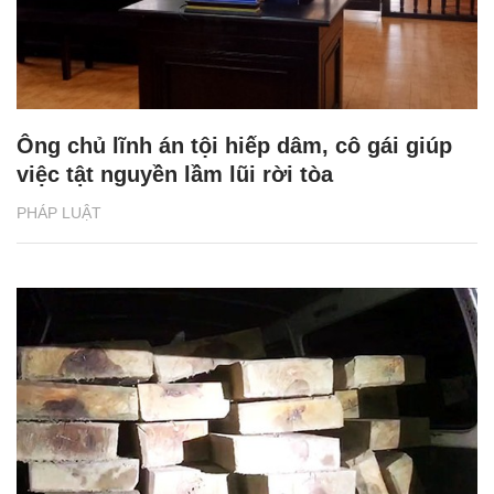
Ông chủ lĩnh án tội hiếp dâm, cô gái giúp
việc tật nguyền lầm lũi rời tòa
PHÁP LUẬT