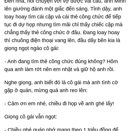
Đến nhà, nói chuyện với vợ được vài câu, anh Minh
lên giường đánh một giấc đến sáng. Tỉnh dậy, anh
loay hoay tìm cái cặp và cái thẻ công chức để tiếp
tục đi dự họp nhưng tìm mãi chỉ thấy chiếc cặp mà
chẳng thấy thẻ công chức ở đâu. Đang loay hoay
thì chuông điện thoại vang lên, đầu dây bên kia là
giọng ngọt ngào cô gái:
- Anh đang tìm thẻ công chức đúng không? Hôm
qua anh làm rớt nên em nhặt và giữ hộ anh rồi.
Nghe giọng, anh biết đó là cô gái mà anh tình cờ
gặp ở quán, mừng quá anh reo lên:
- Cảm ơn em nhé, chiều đi họp về anh ghé lấy!
Giọng cô gái vẫn ngọt:
- Chiều ghé quán nhớ mang theo 1 triệu đồng để