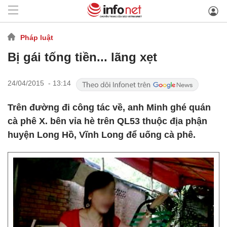
Pháp luật
Bị gái tống tiền... lãng xẹt
24/04/2015 - 13:14
Trên đường đi công tác về, anh Minh ghé quán
cà phê X. bên vỉa hè trên QL53 thuộc địa phận
huyện Long Hồ, Vĩnh Long để uống cà phê.