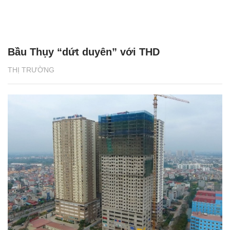
Bầu Thụy “dứt duyên” với THD
THỊ TRƯỜNG