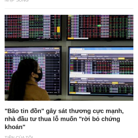
NHỊP SỐNG
"Bão tin đồn" gây sát thương cực mạnh,
nhà đầu tư thua lỗ muốn "rời bỏ chứng
khoán"
TIỀN CỦA TÔI