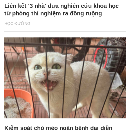
Liên kết '3 nhà' đưa nghiên cứu khoa học
từ phòng thí nghiệm ra đồng ruộng
HỌC ĐƯỜNG
Kiểm soát chó mèo ngăn bệnh dại diễn