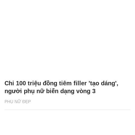
Chi 100 triệu đồng tiêm filler 'tạo dáng',
người phụ nữ biến dạng vòng 3
PHỤ NỮ ĐẸP