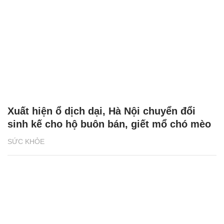
Xuất hiện ổ dịch dại, Hà Nội chuyển đổi
sinh kế cho hộ buôn bán, giết mổ chó mèo
SỨC KHỎE