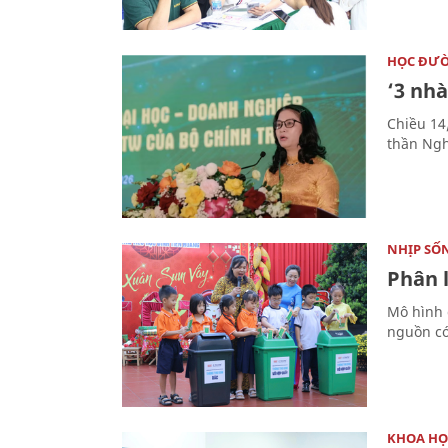
HỌC ĐƯ
‘3 nhà
Chiều 14
thần Ngh
NHỊP SỐ
Phân 
Mô hình 
nguồn có
KHOA HỌ