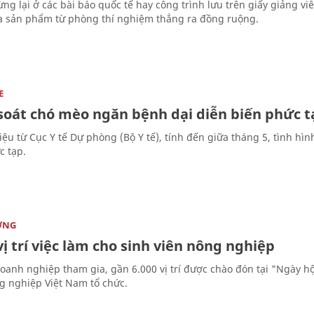
ng lại ở các bài báo quốc tế hay công trình lưu trên giấy giảng v
 sản phẩm từ phòng thí nghiệm thẳng ra đồng ruộng.
E
soát chó mèo ngăn bệnh dại diễn biến phức t
liệu từ Cục Y tế Dự phòng (Bộ Y tế), tính đến giữa tháng 5, tình h
c tạp.
ỜNG
vị trí việc làm cho sinh viên nông nghiệp
oanh nghiệp tham gia, gần 6.000 vị trí được chào đón tại "Ngày hộ
g nghiệp Việt Nam tổ chức.