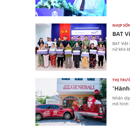
NHỊP SỐ
BAT Vi
BAT Việt
nữ khó k
THỊ TRƯ
‘Hành 
Nhân dịp
mô hình 