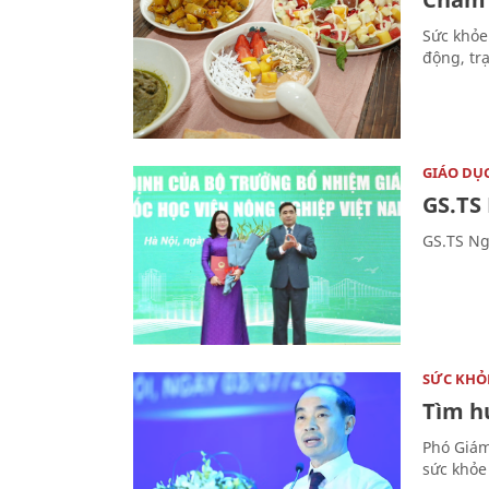
Sức khỏe
động, tr
GIÁO DỤ
GS.TS
GS.TS Ng
SỨC KHỎ
Tìm hư
Phó Giám
sức khỏe