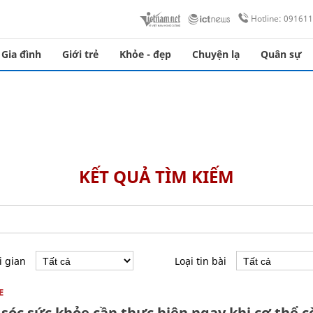
Hotline: 09161
Gia đình
Giới trẻ
Khỏe - đẹp
Chuyện lạ
Quân sự
KẾT QUẢ TÌM KIẾM
i gian
Loại tin bài
E
sóc sức khỏe cần thực hiện ngay khi cơ thể 