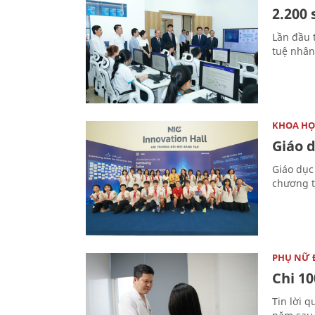
2.200 
Lần đầu 
tuệ nhân 
KHOA HỌ
Giáo 
Giáo dục
chương t
PHỤ NỮ 
Chi 10
Tin lời q