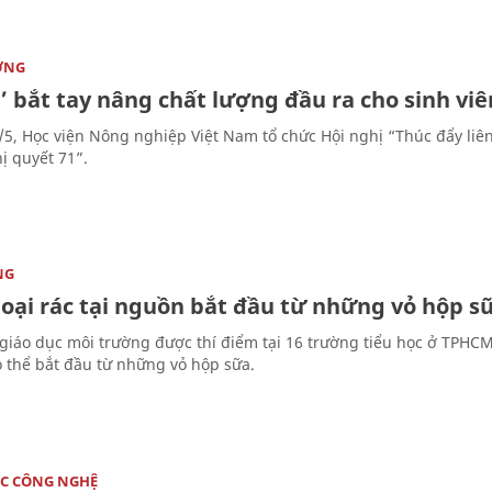
ỜNG
’ bắt tay nâng chất lượng đầu ra cho sinh vi
/5, Học viện Nông nghiệp Việt Nam tổ chức Hội nghị “Thúc đẩy liê
ị quyết 71”.
NG
loại rác tại nguồn bắt đầu từ những vỏ hộp s
giáo dục môi trường được thí điểm tại 16 trường tiểu học ở TPHCM c
 thể bắt đầu từ những vỏ hộp sữa.
C CÔNG NGHỆ