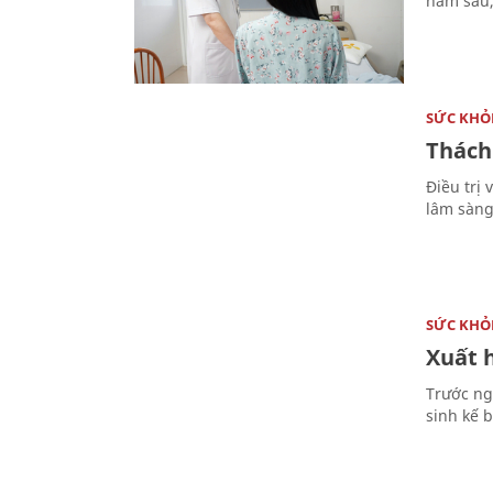
năm sau,
SỨC KHỎ
Thách
Điều trị
lâm sàng
SỨC KHỎ
Xuất h
Trước ng
sinh kế 