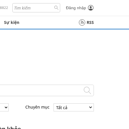
18822
Đăng nhập
Sự kiện
RSS
Chuyên mục
Tất cả
còn khỏe