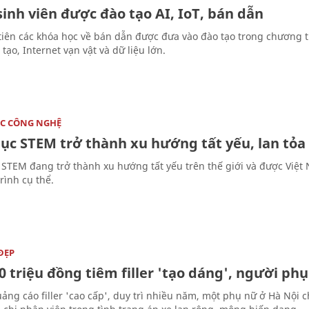
sinh viên được đào tạo AI, IoT, bán dẫn
tiên các khóa học về bán dẫn được đưa vào đào tạo trong chương 
tạo, Internet vạn vật và dữ liệu lớn.
C CÔNG NGHỆ
dục STEM trở thành xu hướng tất yếu, lan tỏ
 STEM đang trở thành xu hướng tất yếu trên thế giới và được Việ
rình cụ thể.
ĐẸP
0 triệu đồng tiêm filler 'tạo dáng', người ph
uảng cáo filler 'cao cấp', duy trì nhiều năm, một phụ nữ ở Hà Nội 