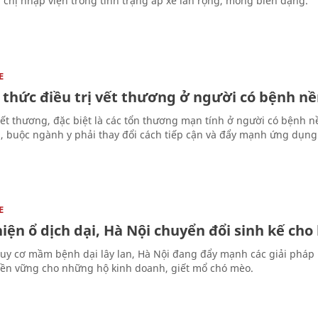
 chị nhập viện trong tình trạng áp xe lan rộng, mông biến dạng.
E
 thức điều trị vết thương ở người có bệnh n
 vết thương, đặc biệt là các tổn thương mạn tính ở người có bệnh 
, buộc ngành y phải thay đổi cách tiếp cận và đẩy mạnh ứng dụng
E
iện ổ dịch dại, Hà Nội chuyển đổi sinh kế ch
uy cơ mầm bệnh dại lây lan, Hà Nội đang đẩy mạnh các giải pháp 
bền vững cho những hộ kinh doanh, giết mổ chó mèo.