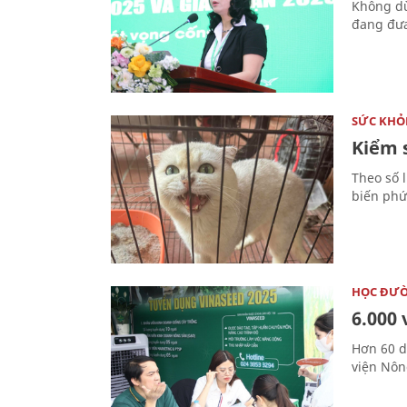
Không dừ
đang đưa
SỨC KHỎ
Kiểm 
Theo số 
biến phứ
HỌC ĐƯ
6.000 
Hơn 60 d
viện Nôn