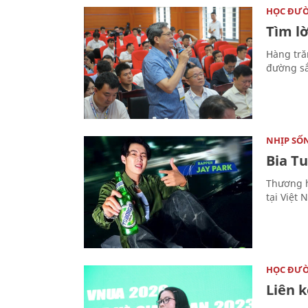
HỌC ĐƯ
Tìm lờ
Hàng tră
đường sắ
NHỊP SỐ
Bia T
Thương h
tại Việt 
HỌC ĐƯ
Liên 