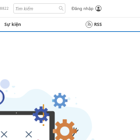
18822
Đăng nhập
Sự kiện
RSS