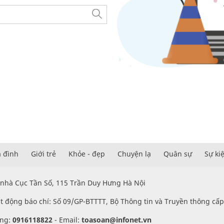
a đình
Giới trẻ
Khỏe - đẹp
Chuyện lạ
Quân sự
Sự ki
 nhà Cục Tần Số, 115 Trần Duy Hưng Hà Nội
t động báo chí: Số 09/GP-BTTTT, Bộ Thông tin và Truyền thông cấ
ung:
0916118822
-
Email:
toasoan@infonet.vn