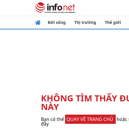
Đời sống
Thị trường
Thế giới
KHÔNG TÌM THẤY 
NÀY
Bạn có thể
QUAY VỀ TRANG CHỦ
hoặc 
đây