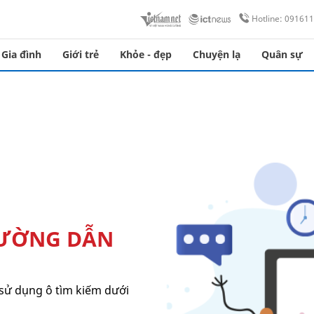
Hotline: 09161
Gia đình
Giới trẻ
Khỏe - đẹp
Chuyện lạ
Quân sự
ĐƯỜNG DẪN
sử dụng ô tìm kiếm dưới